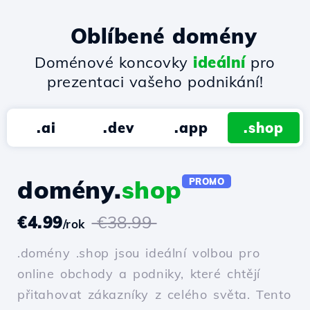
Oblíbené domény
Doménové koncovky
ideální
pro
prezentaci vašeho podnikání!
.ai
.dev
.app
.shop
domény.
shop
PROMO
€4.99
€38.99
/rok
.domény .shop jsou ideální volbou pro
online obchody a podniky, které chtějí
přitahovat zákazníky z celého světa. Tento