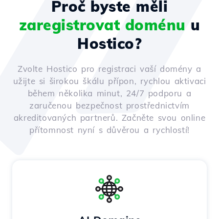
Proč byste měli
zaregistrovat doménu
u
Hostico?
Zvolte Hostico pro registraci vaší domény a
užijte si širokou škálu přípon, rychlou aktivaci
během několika minut, 24/7 podporu a
zaručenou bezpečnost prostřednictvím
akreditovaných partnerů. Začněte svou online
přítomnost nyní s důvěrou a rychlostí!