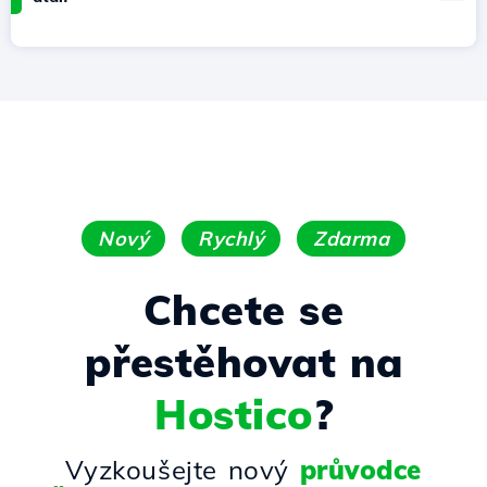
Nový
Rychlý
Zdarma
Chcete se
přestěhovat na
Hostico
?
Vyzkoušejte nový
průvodce