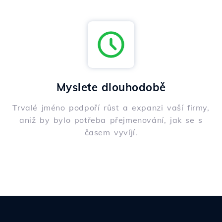
Myslete dlouhodobě
Trvalé jméno podpoří růst a expanzi vaší firmy,
aniž by bylo potřeba přejmenování, jak se s
časem vyvíjí.