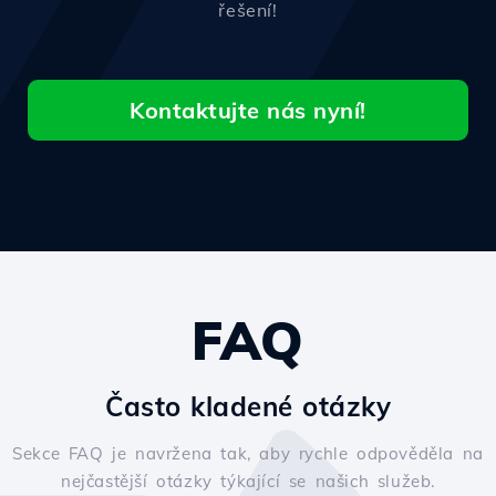
řešení!
Kontaktujte nás nyní!
FAQ
Často kladené otázky
Sekce FAQ je navržena tak, aby rychle odpověděla na
nejčastější otázky týkající se našich služeb.