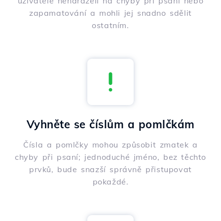
uživatelé nenaráželi na chyby při psaní nebo
zapamatování a mohli jej snadno sdělit
ostatním.
Vyhněte se číslům a pomlčkám
Čísla a pomlčky mohou způsobit zmatek a
chyby při psaní; jednoduché jméno, bez těchto
prvků, bude snazší správně přistupovat
pokaždé.