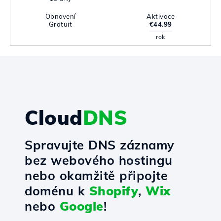
Obnovení
Aktivace
Gratuit
€44.99
rok
Cloud
DNS
Spravujte DNS záznamy
bez webového hostingu
nebo okamžitě připojte
doménu k
Shopify
,
Wix
nebo
Google
!