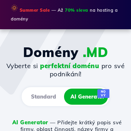
🌞
Summer Sale
— Až
70% sleva
na hosting a
domény
Domény
.MD
Vyberte si
perfektní doménu
pro své
podnikání!
NO
Standard
AI Generator
VÝ
AI Generator
— Přidejte krátký popis své
firmy, oblast činnosti, název firmy a