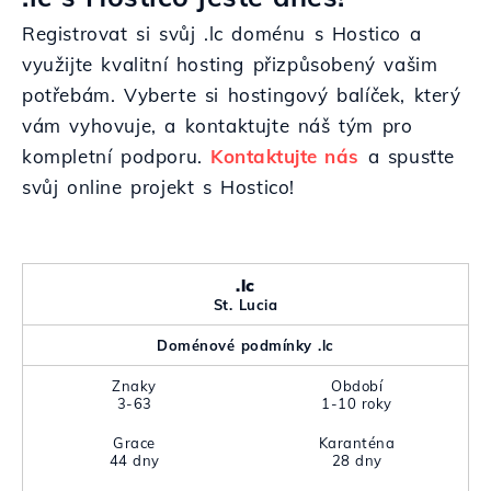
Registrovat si svůj .lc doménu s Hostico a
využijte kvalitní hosting přizpůsobený vašim
potřebám. Vyberte si hostingový balíček, který
vám vyhovuje, a kontaktujte náš tým pro
kompletní podporu.
Kontaktujte nás
a spusťte
svůj online projekt s Hostico!
.lc
St. Lucia
Doménové podmínky .lc
Znaky
Období
3-63
1-10 roky
Grace
Karanténa
44 dny
28 dny