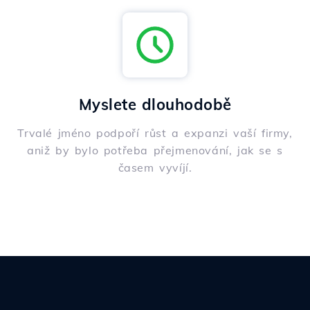
Myslete dlouhodobě
Trvalé jméno podpoří růst a expanzi vaší firmy,
aniž by bylo potřeba přejmenování, jak se s
časem vyvíjí.