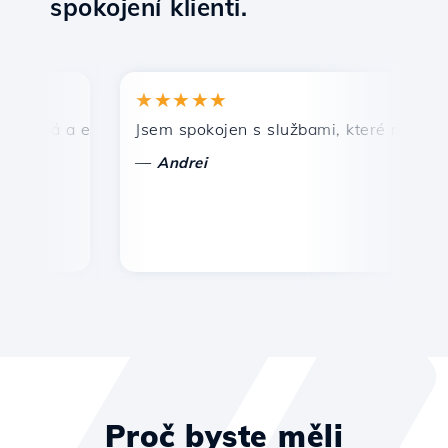
spokojení klienti.
★★★★★
hlá a efektivní technická podpora.
Jsem spokojen s službami, které nabízí Hos
G
—
Andrei
Proč byste měli