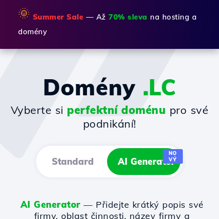
🌞
Summer Sale
— Až
70% sleva
na hosting a
domény
Domény
.LC
Vyberte si
perfektní doménu
pro své
podnikání!
NO
Standard
AI Generator
VÝ
AI Generator
— Přidejte krátký popis své
firmy, oblast činnosti, název firmy a