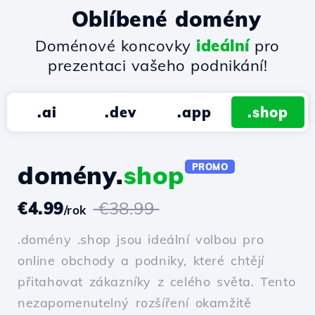
Oblíbené domény
Doménové koncovky
ideální
pro
prezentaci vašeho podnikání!
.ai
.dev
.app
.shop
domény.
shop
PROMO
€4.99
€38.99
/rok
.domény .shop jsou ideální volbou pro
online obchody a podniky, které chtějí
přitahovat zákazníky z celého světa. Tento
nezapomenutelný rozšíření okamžitě