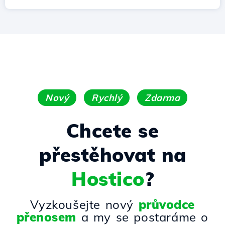
Nový
Rychlý
Zdarma
Chcete se
přestěhovat na
Hostico
?
Vyzkoušejte nový
průvodce
přenosem
a my se postaráme o