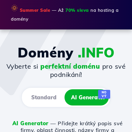
🌞
Summer Sale
— Až
70% sleva
na hosting a
domény
Domény
.INFO
Vyberte si
perfektní doménu
pro své
podnikání!
NO
Standard
AI Generator
VÝ
AI Generator
— Přidejte krátký popis své
firmy, oblast činnosti, název firmy a