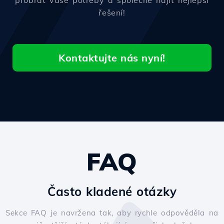
probrat vaše potřeby a společně najít nejlepší
řešení!
Kontaktujte nás nyní!
FAQ
Často kladené otázky
Sekce FAQ je navržena tak, aby rychle odpověděla na