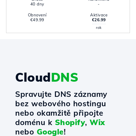
40 dny
-
Obnovení
Aktivace
€49.99
€26.99
rok
Cloud
DNS
Spravujte DNS záznamy
bez webového hostingu
nebo okamžitě připojte
doménu k
Shopify
,
Wix
nebo
Google
!