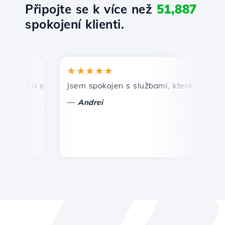
Připojte se k více než
51,887
spokojení klienti.
★★★★★
★
lá a efektivní technická podpora.
Jsem spokojen s službami, které nabízí Host
Gr
—
—
Andrei