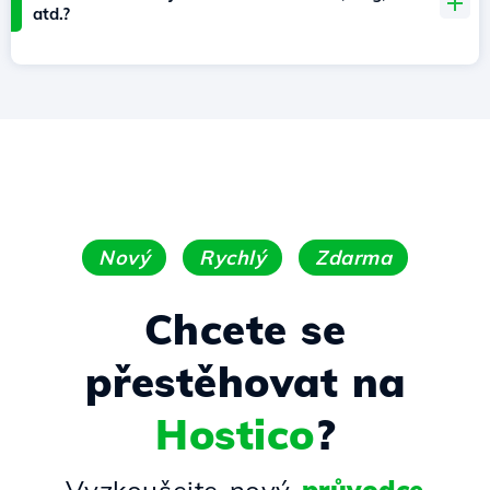
atd.?
Nový
Rychlý
Zdarma
Chcete se
přestěhovat na
Hostico
?