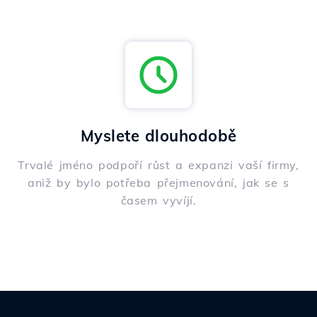
Myslete dlouhodobě
Trvalé jméno podpoří růst a expanzi vaší firmy,
aniž by bylo potřeba přejmenování, jak se s
časem vyvíjí.