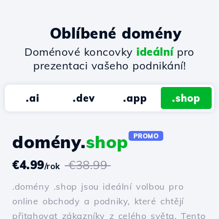
Oblíbené domény
Doménové koncovky
ideální
pro
prezentaci vašeho podnikání!
.ai
.dev
.app
.shop
domény.
shop
PROMO
€4.99
€38.99
/rok
.domény .shop jsou ideální volbou pro
online obchody a podniky, které chtějí
přitahovat zákazníky z celého světa. Tento