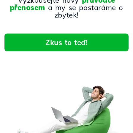
Vyzkoušejte nový
průvodce
přenosem
a my se postaráme o
zbytek!
Zkus to teď!