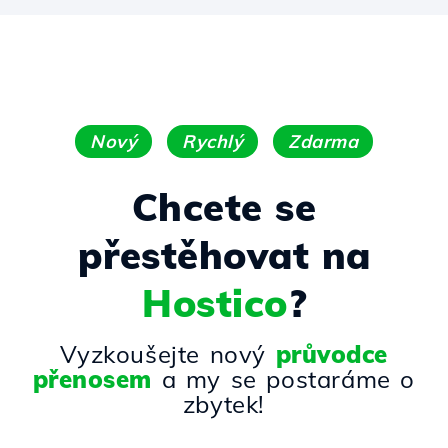
Nový
Rychlý
Zdarma
Chcete se
přestěhovat na
Hostico
?
Vyzkoušejte nový
průvodce
přenosem
a my se postaráme o
zbytek!