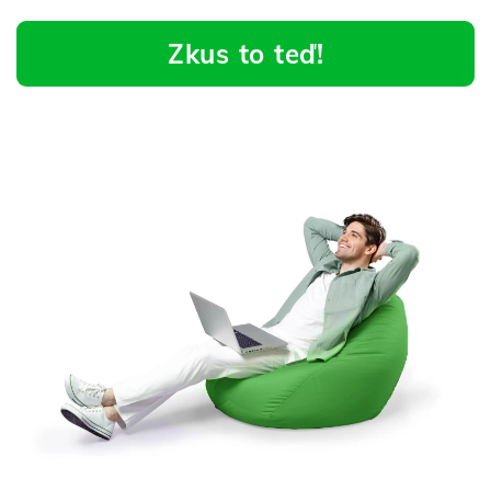
Zkus to teď!