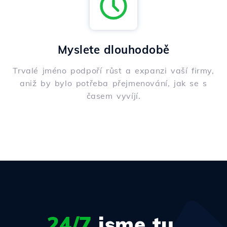
Myslete dlouhodobě
Trvalé jméno podpoří růst a expanzi vaší firmy,
aniž by bylo potřeba přejmenování, jak se s
časem vyvíjí.
24/7
jsme tu,