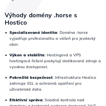
Výhody domény .horse s
Hostico
Specializovaná identita
: Doména .horse
vyjadřuje profesionalitu a vášeň pro jezdecký
obor.
Výkon a stabilita
: Hostingová a VPS
hostingová řešení poskytují dedikované zdroje a
vysokou dostupnost.
Pokročilá bezpečnost
: Infrastruktura Hostico
zahrnuje SSL a ochranná opatření pro
uživatelská data.
Efektivní správa
: Snadná kontrola nad
doménou a technická podpora dostupná 24/7.