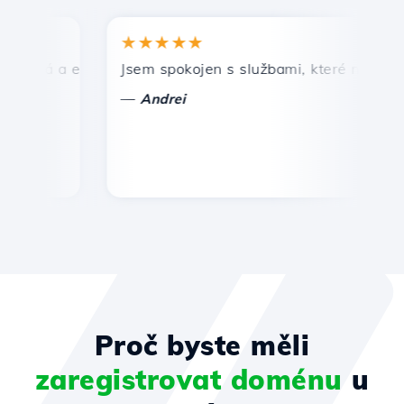
★★★★★
★
hlá a efektivní technická podpora.
Jsem spokojen s službami, které nabízí Host
Gr
—
—
Andrei
Proč byste měli
zaregistrovat doménu
u