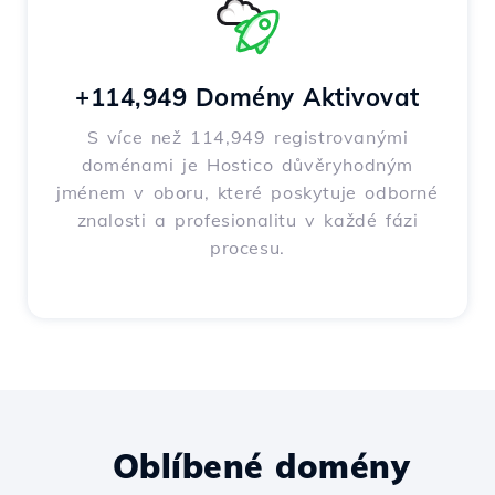
+114,949 Domény Aktivovat
S více než 114,949 registrovanými
doménami je Hostico důvěryhodným
jménem v oboru, které poskytuje odborné
znalosti a profesionalitu v každé fázi
procesu.
Oblíbené domény