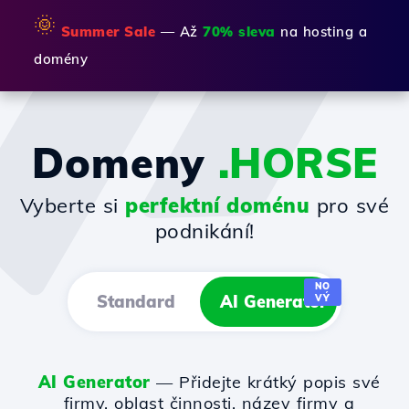
🌞
Summer Sale
— Až
70% sleva
na hosting a
domény
Domeny
.HORSE
Vyberte si
perfektní doménu
pro své
podnikání!
NO
Standard
AI Generator
VÝ
AI Generator
— Přidejte krátký popis své
firmy, oblast činnosti, název firmy a