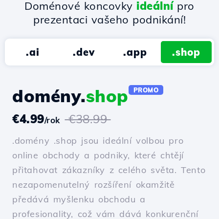
Doménové koncovky
ideální
pro
prezentaci vašeho podnikání!
.ai
.dev
.app
.shop
domény.
shop
PROMO
€4.99
€38.99
/rok
.domény .shop jsou ideální volbou pro
online obchody a podniky, které chtějí
přitahovat zákazníky z celého světa. Tento
nezapomenutelný rozšíření okamžitě
předává myšlenku obchodu a
profesionality, což vám dává konkurenční