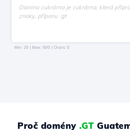
Min: 25 | Max: 500 | Chars:
0
Proč domény
.GT
Guatem