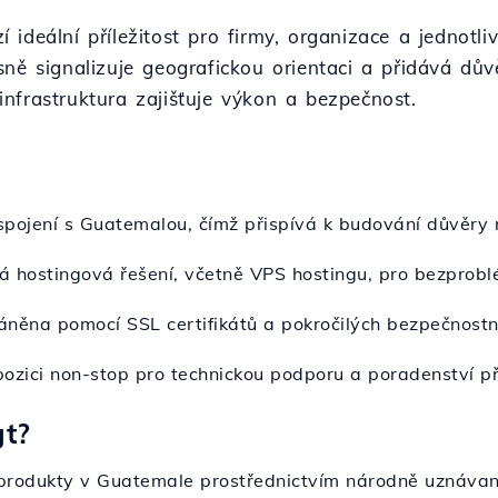
deální příležitost pro firmy, organizace a jednotlivc
sně signalizuje geografickou orientaci a přidává dů
nfrastruktura zajišťuje výkon a bezpečnost.
pojení s Guatemalou, čímž přispívá k budování důvěry m
ná hostingová řešení, včetně VPS hostingu, pro bezprob
áněna pomocí SSL certifikátů a pokročilých bezpečnostn
spozici non-stop pro technickou podporu a poradenství př
gt?
 produkty v Guatemale prostřednictvím národně uznáva