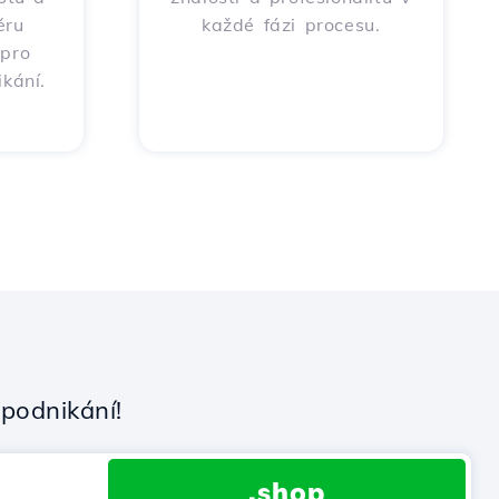
ěru
každé fázi procesu.
 pro
kání.
podnikání!
.shop