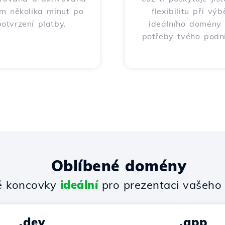
m několika minut po
flexibilitu při výb
potvrzení platby.
ideálního domény
potřeby tvého podni
Oblíbené domény
 koncovky
ideální
pro prezentaci vašeho 
.dev
.app