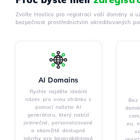
Zvolte Hostico pro registraci vaší domény a u
bezpečnost prostřednictvím akreditovaných par
AI Domains
Rychle najděte ideální
název pro svou stránku s
Bez 
pomocí našeho AI
domén
generátoru, který nabízí
.com,
jedinečné, personalizované
.eu, 
a okamžitě dostupné
v
návrhy pro bezproblémové
regis