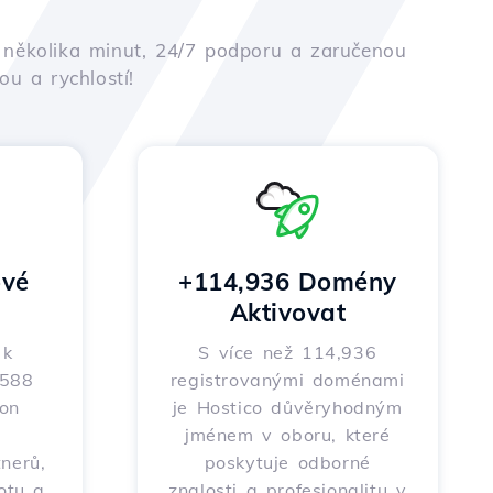
em několika minut, 24/7 podporu a zaručenou
u a rychlostí!
vé
+114,936 Domény
Aktivovat
 k
S více než 114,936
 588
registrovanými doménami
on
je Hostico důvěryhodným
m
jménem v oboru, které
nerů,
poskytuje odborné
totu a
znalosti a profesionalitu v