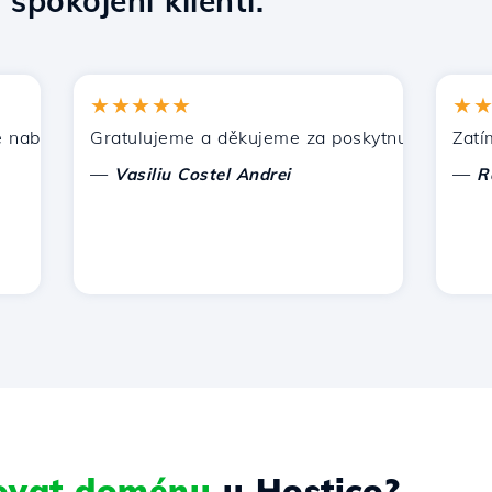
7
spokojení klienti.
★★★★★
★★★
ízí Hostico. Doporučil jsem vás dalším známým.
Gratulujeme a děkujeme za poskytnutou podporu!
Zatím nem
—
—
Vasiliu Costel Andrei
Radu L
rovat doménu
u Hostico?