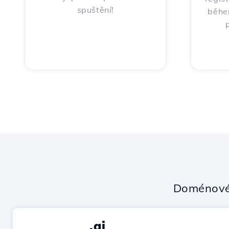
spuštění!
běhe
Doménové
.ai