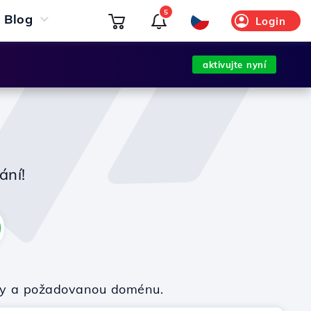
5
Blog
Login
aktivujte nyní
ání!
irmy a požadovanou doménu.