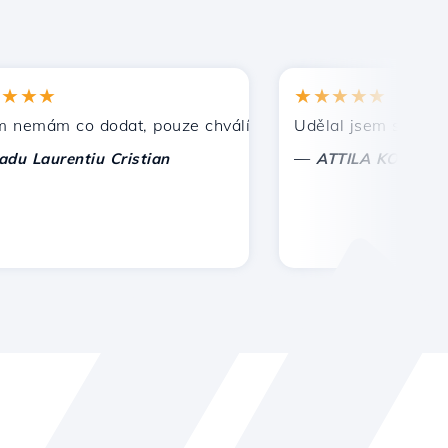
★★
★★★★★
ám co dodat, pouze chválím. S zvláštní úctou, Cristian.
Udělal jsem správnou vo
—
aurentiu Cristian
ATTILA KOLES