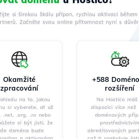
žijte si širokou škálu přípon, rychlou aktivaci běh
tnerů. Začněte svou online přítomnost nyní s důvěro
Okamžité
+588 Doméno
zpracování
rozšíření
ohledu na to, jakou
Na Hostico máš
u si vyberete, ať už
dispozici více než
 .net, .org, .ro nebo
doménových příp
můžete si být jisti, že
prostřednictví
aše doména bude
akreditovaných part
trována a aktivována
což ti poskytuje jis