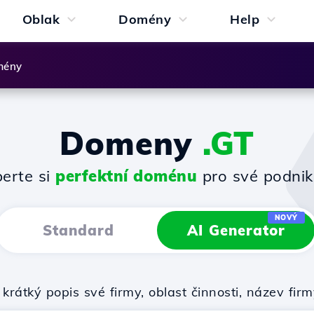
Oblak
Domény
Help
mény
Domeny
.GT
erte si
perfektní doménu
pro své podnik
NOVÝ
Standard
AI Generator
krátký popis své firmy, oblast činnosti, název f