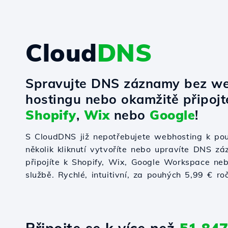
Cloud
DNS
Spravujte DNS záznamy bez w
hostingu nebo okamžitě připoj
Shopify
,
Wix
nebo
Google
!
S CloudDNS již nepotřebujete webhosting k po
několik kliknutí vytvoříte nebo upravíte DNS zá
připojíte k Shopify, Wix, Google Workspace nebo
službě. Rychlé, intuitivní, za pouhých 5,99 € ro