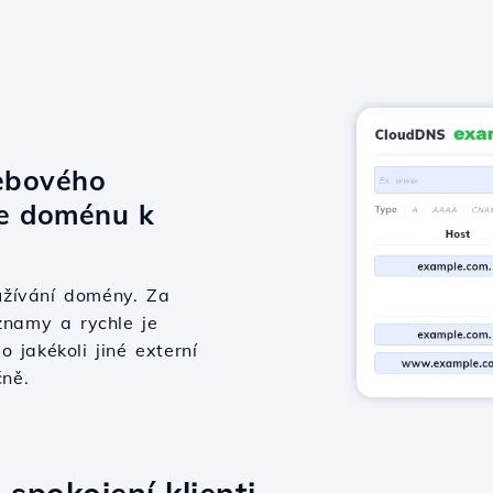
ebového
te doménu k
užívání domény. Za
znamy a rychle je
 jakékoli jiné externí
čně.