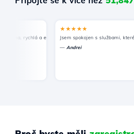
Připojte se k více než
51,84
★★★★★
ena, rychlá a efektivní technická podpora.
Jsem spokojen s službami, které nab
—
Andrei
Proč byste měli
zaregist