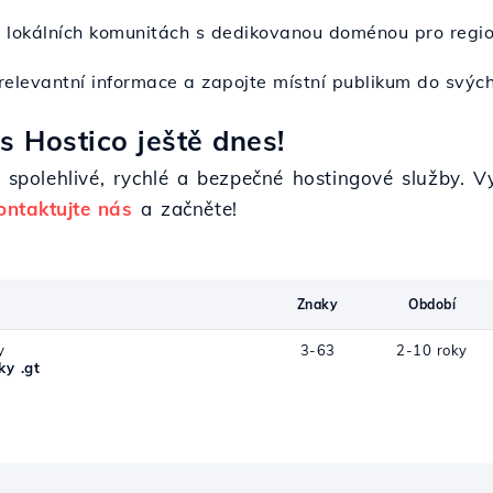
 v lokálních komunitách s dedikovanou doménou pro regio
 relevantní informace a zapojte místní publikum do svých 
s Hostico ještě dnes!
 spolehlivé, rychlé a bezpečné hostingové služby. Vy
ontaktujte nás
a začněte!
Znaky
Období
y
3-63
2-10 roky
y .gt