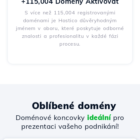
+115,004 Domény Aktivovat
S více než 115,004 registrovanými
doménami je Hostico důvěryhodným
jménem v oboru, které poskytuje odborné
znalosti a profesionalitu v každé fázi
procesu.
Oblíbené domény
Doménové koncovky
ideální
pro
prezentaci vašeho podnikání!