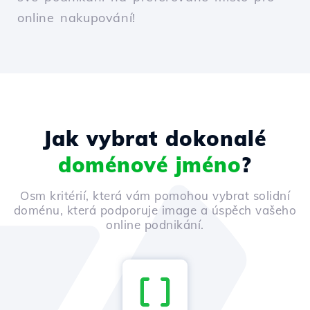
online nakupování!
Jak vybrat dokonalé
doménové jméno
?
Osm kritérií, která vám pomohou vybrat solidní
doménu, která podporuje image a úspěch vašeho
online podnikání.