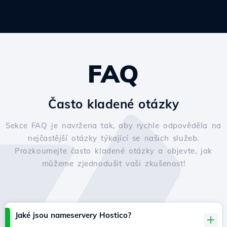
FAQ
Často kladené otázky
Sekce FAQ je navržena tak, aby rychle odpověděla na
nejčastější otázky týkající se našich služeb.
Prozkoumejte často kladené otázky a objevte, jak
můžeme zjednodušit vaši zkušenost!
Jaké jsou nameservery Hostico?