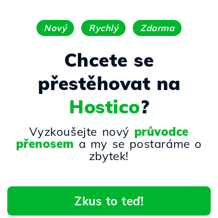
Nový
Rychlý
Zdarma
Chcete se
přestěhovat na
Hostico
?
Vyzkoušejte nový
průvodce
přenosem
a my se postaráme o
zbytek!
Zkus to teď!