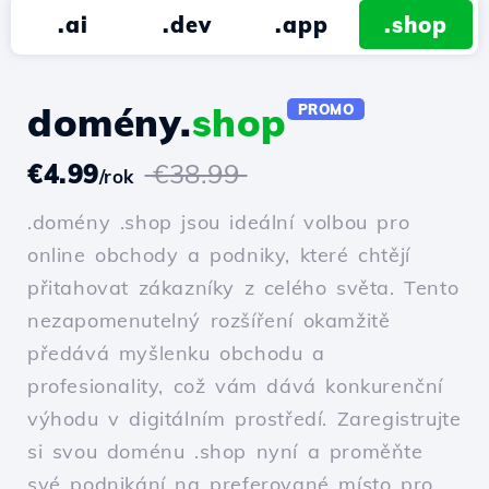
.ai
.dev
.app
.shop
domény.
shop
PROMO
€4.99
€38.99
/rok
.domény .shop jsou ideální volbou pro
online obchody a podniky, které chtějí
přitahovat zákazníky z celého světa. Tento
nezapomenutelný rozšíření okamžitě
předává myšlenku obchodu a
profesionality, což vám dává konkurenční
výhodu v digitálním prostředí. Zaregistrujte
si svou doménu .shop nyní a proměňte
své podnikání na preferované místo pro