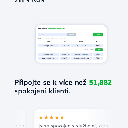
5,99 € ročně.
Připojte se k více než
51,882
spokojení klienti.
★★★★★
★
hlá a efektivní technická podpora.
Jsem spokojen s službami, které nabízí Host
Gr