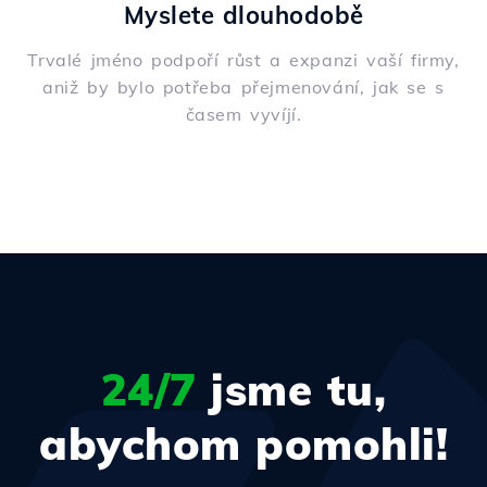
Myslete dlouhodobě
Trvalé jméno podpoří růst a expanzi vaší firmy,
aniž by bylo potřeba přejmenování, jak se s
časem vyvíjí.
24/7
jsme tu,
abychom pomohli!