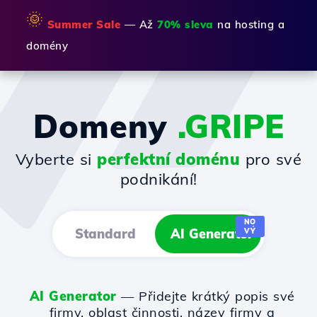
🌞
Summer Sale
— Až
70% sleva
na hosting a
domény
Domeny
.GRIPE
Vyberte si
perfektní doménu
pro své
podnikání!
NO
Standard
AI Generator
VÝ
AI Generator
— Přidejte krátký popis své
firmy, oblast činnosti, název firmy a