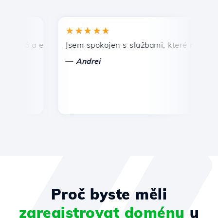
★★★★★
★
hlá a efektivní technická podpora.
Jsem spokojen s službami, které nabízí Host
Gr
—
Andrei
Proč byste měli
zaregistrovat doménu
u