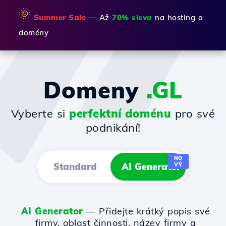
🌞
Summer Sale
— Až
70% sleva
na hosting a
domény
Domeny
.GL
Vyberte si
perfektní doménu
pro své
podnikání!
NO
Standard
AI Generator
VÝ
AI Generator
— Přidejte krátký popis své
firmy, oblast činnosti, název firmy a