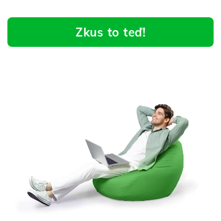
Zkus to teď!