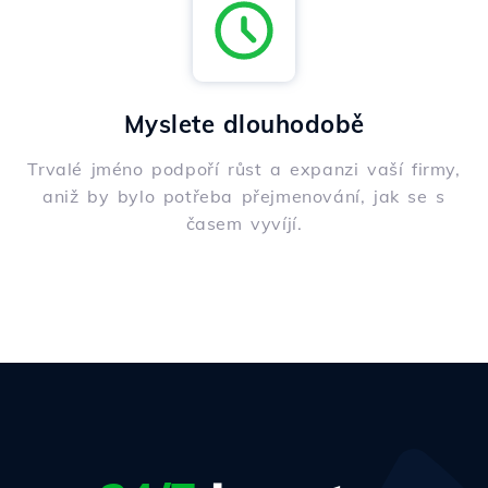
Myslete dlouhodobě
Trvalé jméno podpoří růst a expanzi vaší firmy,
aniž by bylo potřeba přejmenování, jak se s
časem vyvíjí.