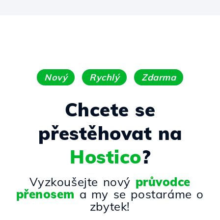
Nový
Rychlý
Zdarma
Chcete se
přestěhovat na
Hostico
?
Vyzkoušejte nový
průvodce
přenosem
a my se postaráme o
zbytek!