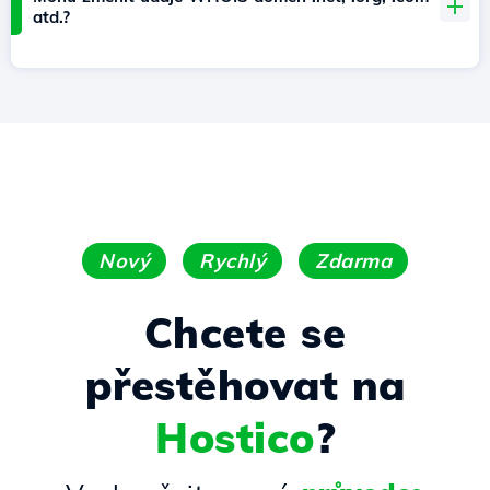
atd.?
Nový
Rychlý
Zdarma
Chcete se
přestěhovat na
Hostico
?