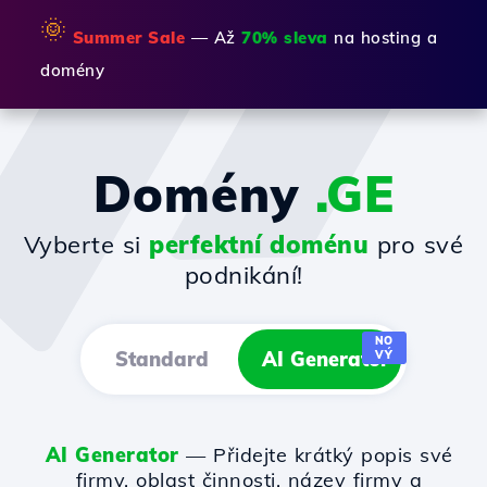
🌞
Summer Sale
— Až
70% sleva
na hosting a
domény
Domény
.GE
Vyberte si
perfektní doménu
pro své
podnikání!
NO
Standard
AI Generator
VÝ
AI Generator
— Přidejte krátký popis své
firmy, oblast činnosti, název firmy a