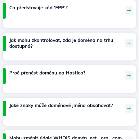
Co představuje kód 'EPP'?
Jak mohu zkontrolovat, zda je doména na trhu
dostupná?
Proč přenést doménu na Hostico?
Jaké znaky může doménové jméno obsahovat?
Mohu změnit údaje WHOIS domén .net, .org, .com