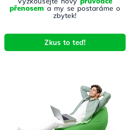
Vyzkoušejte nový
průvodce
přenosem
a my se postaráme o
zbytek!
Zkus to teď!