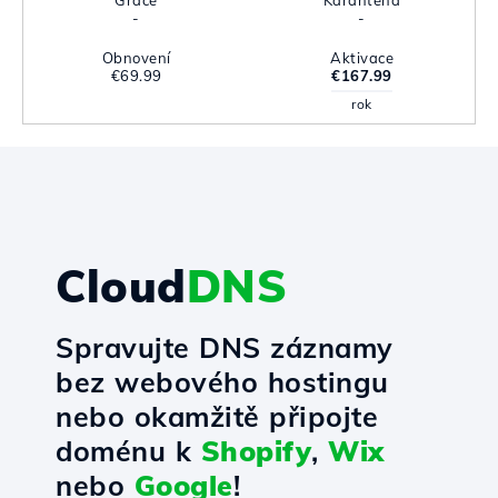
Grace
Karanténa
-
-
Obnovení
Aktivace
€69.99
€167.99
rok
Cloud
DNS
Spravujte DNS záznamy
bez webového hostingu
nebo okamžitě připojte
doménu k
Shopify
,
Wix
nebo
Google
!