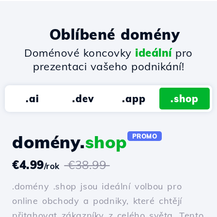
Oblíbené domény
Doménové koncovky
ideální
pro
prezentaci vašeho podnikání!
.ai
.dev
.app
.shop
domény.
shop
PROMO
€4.99
€38.99
/rok
.domény .shop jsou ideální volbou pro
online obchody a podniky, které chtějí
přitahovat zákazníky z celého světa. Tento