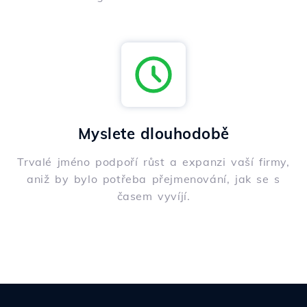
Myslete dlouhodobě
Trvalé jméno podpoří růst a expanzi vaší firmy,
aniž by bylo potřeba přejmenování, jak se s
časem vyvíjí.