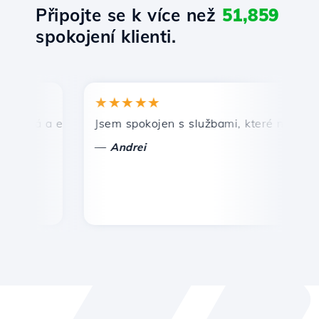
Připojte se k více než
51,859
spokojení klienti.
★★★★★
★
lá a efektivní technická podpora.
Jsem spokojen s službami, které nabízí Host
Gr
—
—
Andrei