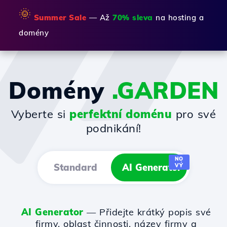
🌞
Summer Sale
— Až
70% sleva
na hosting a
domény
Domény
.GARDEN
Vyberte si
perfektní doménu
pro své
podnikání!
NO
Standard
AI Generator
VÝ
AI Generator
— Přidejte krátký popis své
firmy, oblast činnosti, název firmy a