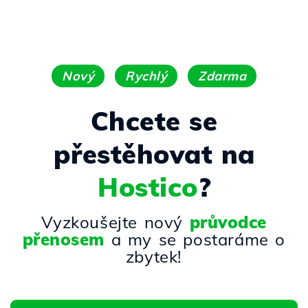
Nový
Rychlý
Zdarma
Chcete se
přestěhovat na
Hostico
?
Vyzkoušejte nový
průvodce
přenosem
a my se postaráme o
zbytek!