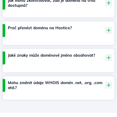
Jak mohu zkontrolovat, zda je doména na trhu
dostupná?
Proč přenést doménu na Hostico?
Jaké znaky může doménové jméno obsahovat?
Mohu změnit údaje WHOIS domén .net, .org, .com
atd.?