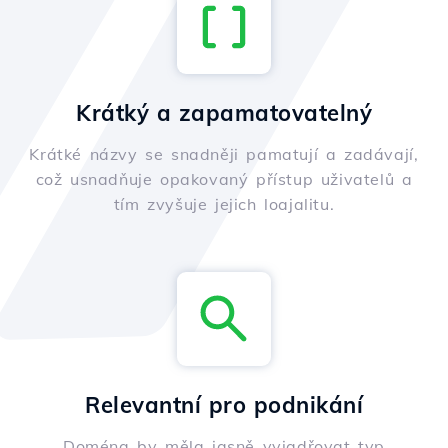
Krátký a zapamatovatelný
Krátké názvy se snadněji pamatují a zadávají,
což usnadňuje opakovaný přístup uživatelů a
tím zvyšuje jejich loajalitu.
Relevantní pro podnikání
Doména by měla jasně vyjadřovat typ