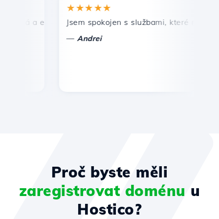
★★★★★
★
hlá a efektivní technická podpora.
Jsem spokojen s službami, které nabízí Host
Gr
—
Andrei
Proč byste měli
zaregistrovat doménu
u
Hostico?