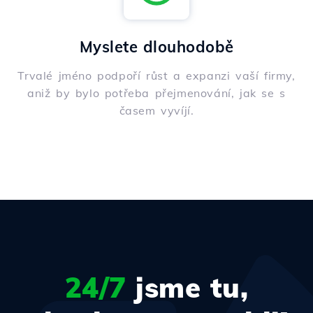
Myslete dlouhodobě
Trvalé jméno podpoří růst a expanzi vaší firmy,
aniž by bylo potřeba přejmenování, jak se s
časem vyvíjí.
24/7
jsme tu,