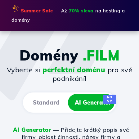
🌞
Summer Sale
— Až
70% sleva
na hosting a
domény
Domény
.FILM
Vyberte si
perfektní doménu
pro své
podnikání!
NO
Standard
AI Generator
VÝ
AI Generator
— Přidejte krátký popis své
firmy, oblast činnosti, název firmy a