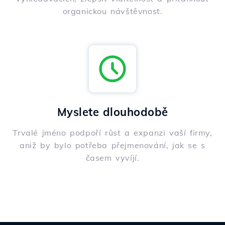
organickou návštěvnost.
Myslete dlouhodobě
Trvalé jméno podpoří růst a expanzi vaší firmy,
aniž by bylo potřeba přejmenování, jak se s
časem vyvíjí.