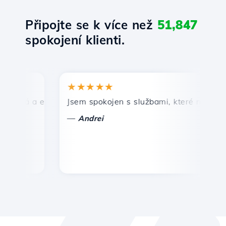
Připojte se k více než
51,847
spokojení klienti.
★★★★★
★
lá a efektivní technická podpora.
Jsem spokojen s službami, které nabízí Host
Gr
—
—
Andrei