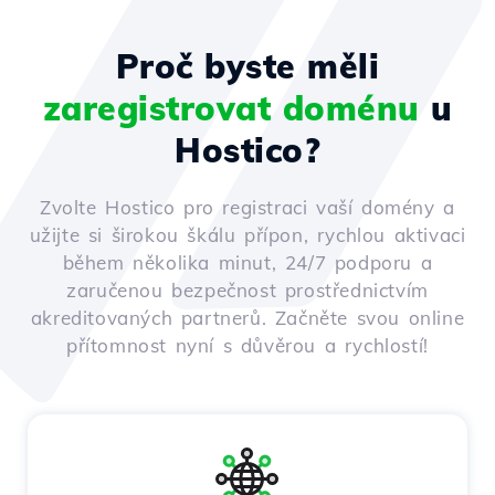
Proč byste měli
zaregistrovat doménu
u
Hostico?
Zvolte Hostico pro registraci vaší domény a
užijte si širokou škálu přípon, rychlou aktivaci
během několika minut, 24/7 podporu a
zaručenou bezpečnost prostřednictvím
akreditovaných partnerů. Začněte svou online
přítomnost nyní s důvěrou a rychlostí!