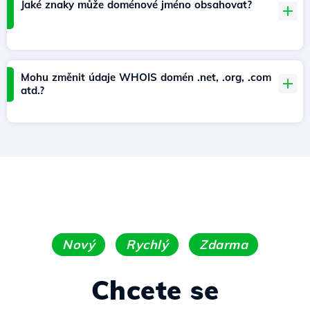
Jaké znaky může doménové jméno obsahovat?
Mohu změnit údaje WHOIS domén .net, .org, .com
atd.?
Nový
Rychlý
Zdarma
Chcete se