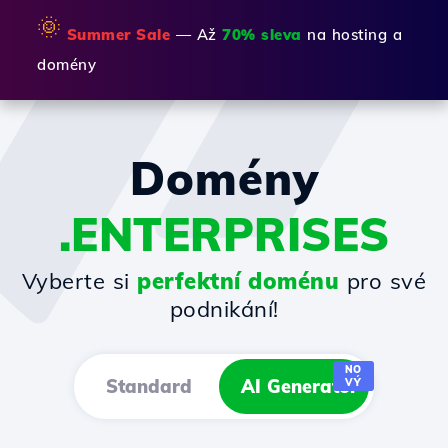
🌞
Summer Sale
— Až
70% sleva
na hosting a
domény
Domény
.ENTERPRISES
Vyberte si
perfektní doménu
pro své
podnikání!
NO
Standard
AI Generator
VÝ