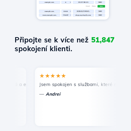
Připojte se k více než
51,847
spokojení klienti.
★★★★★
★
hlá a efektivní technická podpora.
Jsem spokojen s službami, které nabízí Host
Gr
—
Andrei