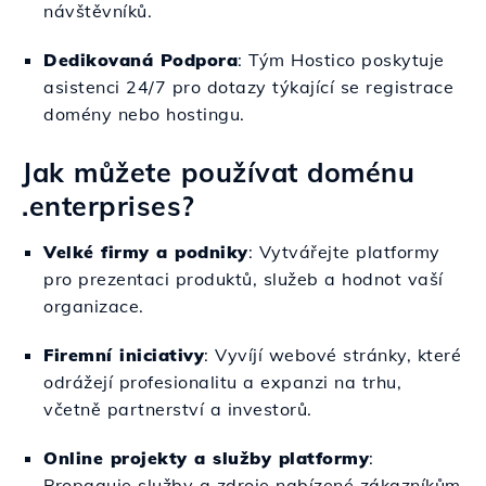
návštěvníků.
Dedikovaná Podpora
: Tým Hostico poskytuje
asistenci 24/7 pro dotazy týkající se registrace
domény nebo hostingu.
Jak můžete používat doménu
.enterprises?
Velké firmy a podniky
: Vytvářejte platformy
pro prezentaci produktů, služeb a hodnot vaší
organizace.
Firemní iniciativy
: Vyvíjí webové stránky, které
odrážejí profesionalitu a expanzi na trhu,
včetně partnerství a investorů.
Online projekty a služby platformy
:
Propaguje služby a zdroje nabízené zákazníkům