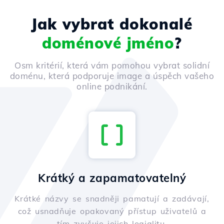
Jak vybrat dokonalé
doménové jméno
?
Osm kritérií, která vám pomohou vybrat solidní
doménu, která podporuje image a úspěch vašeho
online podnikání.
Krátký a zapamatovatelný
Krátké názvy se snadněji pamatují a zadávají,
což usnadňuje opakovaný přístup uživatelů a
tím zvyšuje jejich loajalitu.