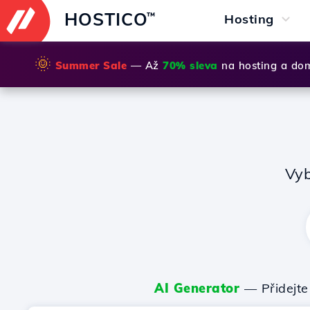
HOSTICO
™
Hosting
🌞
Summer Sale
— Až
70% sleva
na hosting a do
Vyb
AI Generator
— Přidejte 