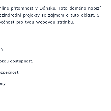
u online přítomnost v Dánsku. Tato doména nabízí
ezinárodní projekty se zájmem o tuto oblast. S
zpečnost pro tvou webovou stránku.
ů.
sokou dostupnost.
ezpečnost.
ény.