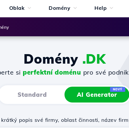
Oblak
Domény
Help
mény
Domény
.DK
erte si
perfektní doménu
pro své podnik
NOVÝ
Standard
AI Generator
krátký popis své firmy, oblast činnosti, název f