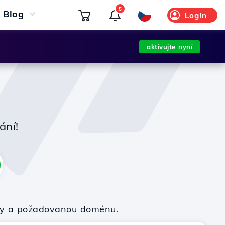
5
Blog
Login
aktivujte nyní
ání!
irmy a požadovanou doménu.