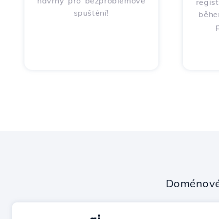
návrhy pro bezproblémové
regis
spuštění!
běhe
Doménové