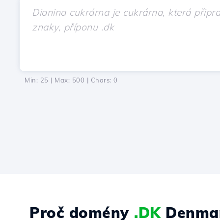
Min: 25 | Max: 500 | Chars:
0
Proč domény
.DK
Denma