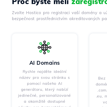
Proč byste měli
zaregist
Zvolte Hostico pro registraci vaší domény a u
bezpečnost prostřednictvím akreditovaných par
AI Domains
Rychle najděte ideální
název pro svou stránku s
Bez 
pomocí našeho AI
domén
generátoru, který nabízí
.com,
jedinečné, personalizované
.eu, 
a okamžitě dostupné
v