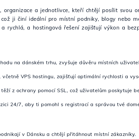
, organizace a jednotlivce, kteří chtějí posílit svo
ož ji činí ideální pro místní podniky, blogy nebo m
 a rychlá, a hostingová řešení zajišťují výkon a be
ýhodu na dánském trhu, zvyšuje důvěru místních uživatel
, včetně VPS hostingu, zajišťují optimální rychlosti a vy
těží z ochrany pomocí SSL, což uživatelům poskytuje b
ozici 24/7, aby ti pomohl s registrací a správou tvé dom
 podnikají v Dánsku a chtějí přitáhnout místní zákazníky.