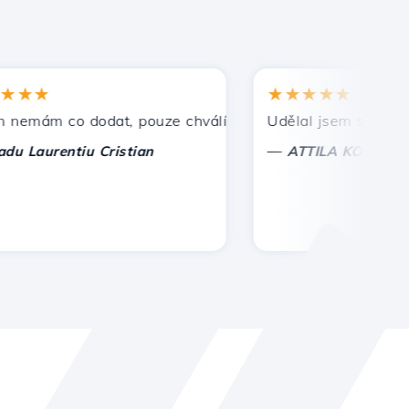
★
★★★★★
ám co dodat, pouze chválím. S zvláštní úctou, Cristian.
Udělal jsem správnou vol
—
aurentiu Cristian
ATTILA KOLES