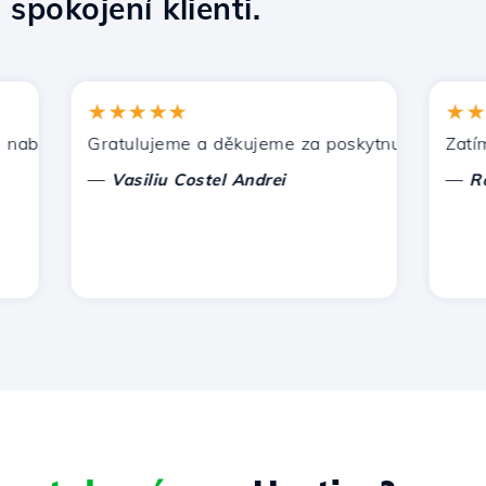
8
spokojení klienti.
★★★★★
★★★★
ízí Hostico. Doporučil jsem vás dalším známým.
Gratulujeme a děkujeme za poskytnutou podporu!
Zatím nem
—
—
Vasiliu Costel Andrei
Radu L