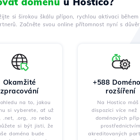
rovat doménu
u Hostico?
žijte si širokou škálu přípon, rychlou aktivaci běh
tnerů. Začněte svou online přítomnost nyní s důvěro
Okamžité
+588 Doméno
zpracování
rozšíření
ohledu na to, jakou
Na Hostico máš
u si vyberete, ať už
dispozici více než
 .net, .org, .ro nebo
doménových příp
můžete si být jisti, že
prostřednictví
aše doména bude
akreditovaných part