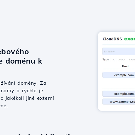
ebového
te doménu k
užívání domény. Za
znamy a rychle je
 jakékoli jiné externí
čně.