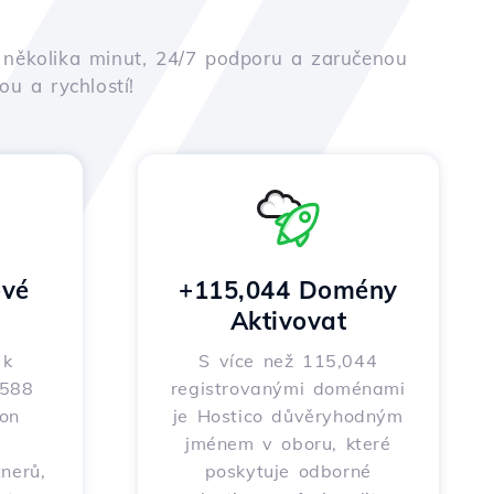
em několika minut, 24/7 podporu a zaručenou
u a rychlostí!
vé
+115,044 Domény
Aktivovat
 k
S více než 115,044
 588
registrovanými doménami
on
je Hostico důvěryhodným
m
jménem v oboru, které
nerů,
poskytuje odborné