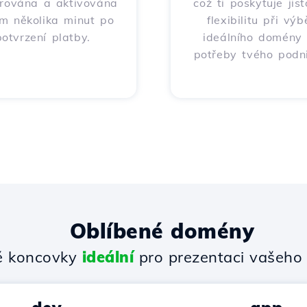
trována a aktivována
což ti poskytuje jis
m několika minut po
flexibilitu při výb
potvrzení platby.
ideálního domény
potřeby tvého podni
Oblíbené domény
 koncovky
ideální
pro prezentaci vašeho 