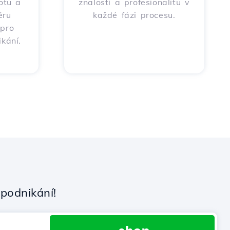
totu a
znalosti a profesionalitu v
ěru
každé fázi procesu.
 pro
kání.
podnikání!