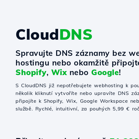
Cloud
DNS
Spravujte DNS záznamy bez w
hostingu nebo okamžitě připoj
Shopify
,
Wix
nebo
Google
!
S CloudDNS již nepotřebujete webhosting k po
několik kliknutí vytvoříte nebo upravíte DNS zá
připojíte k Shopify, Wix, Google Workspace nebo
službě. Rychlé, intuitivní, za pouhých 5,99 € ro