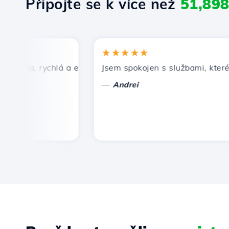
Připojte se k více než
51,89
★★★★★
ena, rychlá a efektivní technická podpora.
Jsem spokojen s službami, které nab
—
Andrei