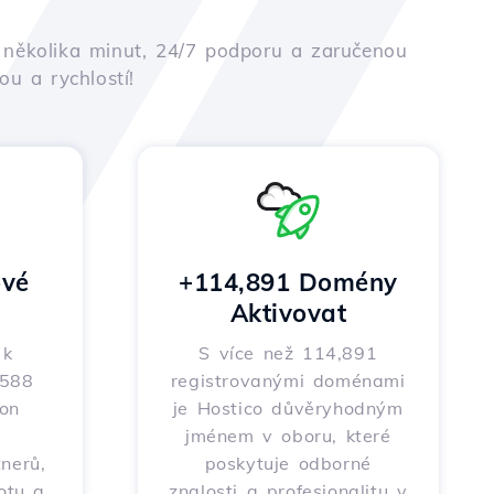
em několika minut, 24/7 podporu a zaručenou
u a rychlostí!
vé
+114,891 Domény
Aktivovat
 k
S více než 114,891
 588
registrovanými doménami
on
je Hostico důvěryhodným
m
jménem v oboru, které
nerů,
poskytuje odborné
totu a
znalosti a profesionalitu v