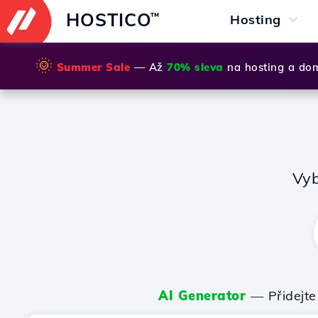
HOSTICO
™
Hosting
🌞
Summer Sale
— Až
70% sleva
na hosting a do
Vyb
AI Generator
— Přidejte 