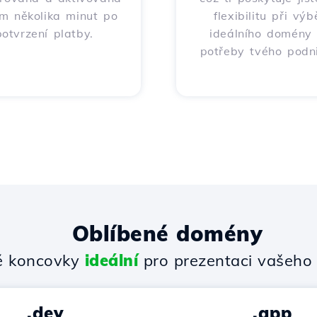
m několika minut po
flexibilitu při výb
potvrzení platby.
ideálního domény
potřeby tvého podni
Oblíbené domény
 koncovky
ideální
pro prezentaci vašeho 
.dev
.app