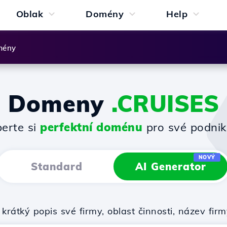
Oblak
Domény
Help
mény
Domeny
.CRUISES
erte si
perfektní doménu
pro své podnik
NOVÝ
Standard
AI Generator
krátký popis své firmy, oblast činnosti, název f