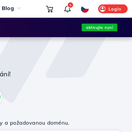
5
Blog
Login
aktivujte nyní
ání!
irmy a požadovanou doménu.