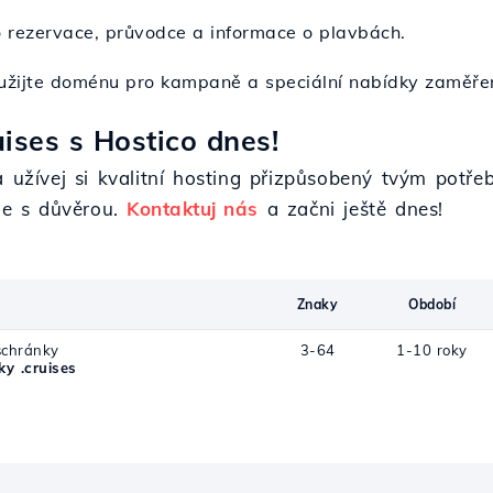
o rezervace, průvodce a informace o plavbách.
užijte doménu pro kampaně a speciální nabídky zaměře
ises s Hostico dnes!
 a užívej si kvalitní hosting přizpůsobený tvým pot
ine s důvěrou.
Kontaktuj nás
a začni ještě dnes!
Znaky
Období
schránky
3-64
1-10 roky
y .cruises