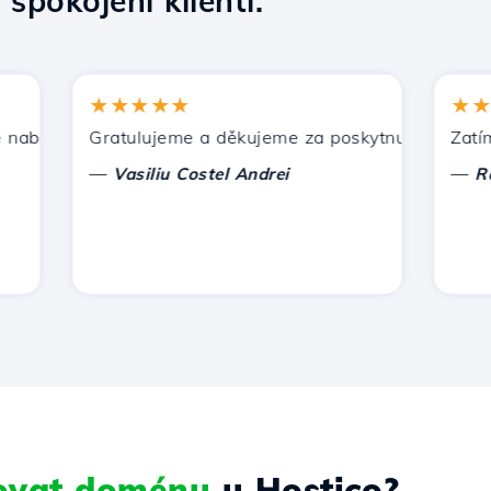
0
spokojení klienti.
★★★★★
★★★★
ízí Hostico. Doporučil jsem vás dalším známým.
Gratulujeme a děkujeme za poskytnutou podporu!
Zatím nem
—
—
Vasiliu Costel Andrei
Radu L
rovat doménu
u Hostico?