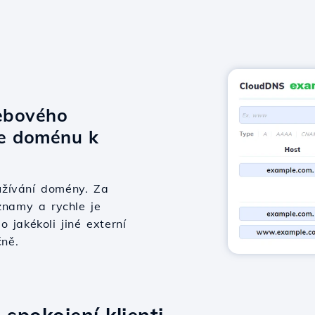
ebového
te doménu k
užívání domény. Za
znamy a rychle je
 jakékoli jiné externí
čně.