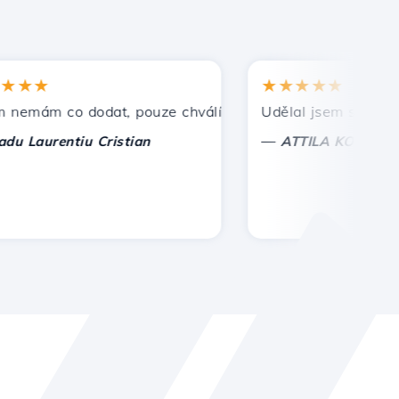
★
★★★★★
ám co dodat, pouze chválím. S zvláštní úctou, Cristian.
Udělal jsem správnou vol
—
aurentiu Cristian
ATTILA KOLES