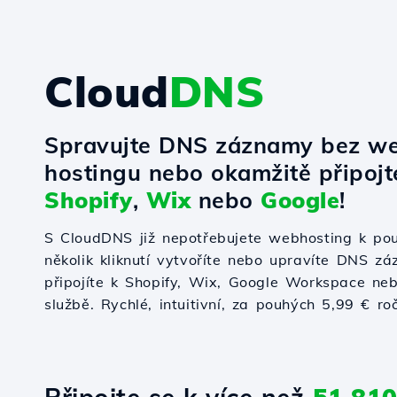
Cloud
DNS
Spravujte DNS záznamy bez w
hostingu nebo okamžitě připoj
Shopify
,
Wix
nebo
Google
!
S CloudDNS již nepotřebujete webhosting k po
několik kliknutí vytvoříte nebo upravíte DNS zá
připojíte k Shopify, Wix, Google Workspace nebo
službě. Rychlé, intuitivní, za pouhých 5,99 € ro