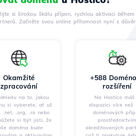
žijte si širokou škálu přípon, rychlou aktivaci běh
tnerů. Začněte svou online přítomnost nyní s důvěro
Okamžité
+588 Doméno
zpracování
rozšíření
ohledu na to, jakou
Na Hostico máš
u si vyberete, ať už
dispozici více než
 .net, .org, .ro nebo
doménových příp
můžete si být jisti, že
prostřednictví
aše doména bude
akreditovaných part
trována a aktivována
což ti poskytuje jis