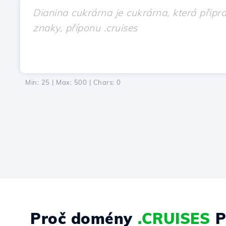
Min: 25 | Max: 500 | Chars:
0
Proč domény
.CRUISES
P