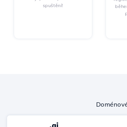
spuštění!
běhe
Doménové
.ai