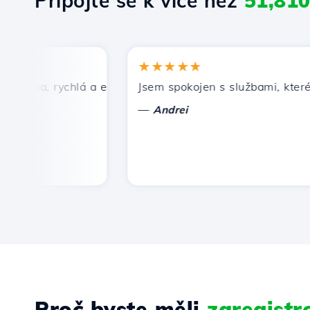
Připojte se k více než
51,81
★★★★★
ena, rychlá a efektivní technická podpora.
Jsem spokojen s službami, které nab
—
Andrei
Proč byste měli
zaregist