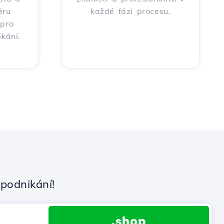
ěru
každé fázi procesu.
 pro
kání.
podnikání!
.shop