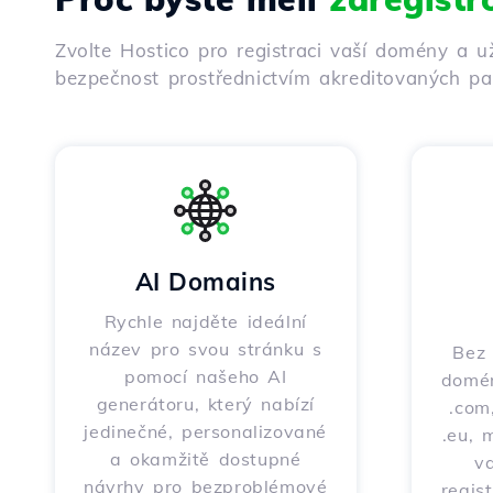
Zvolte Hostico pro registraci vaší domény a u
bezpečnost prostřednictvím akreditovaných par
AI Domains
Rychle najděte ideální
název pro svou stránku s
Bez 
pomocí našeho AI
domén
generátoru, který nabízí
.com,
jedinečné, personalizované
.eu, 
a okamžitě dostupné
v
návrhy pro bezproblémové
regis