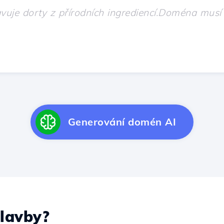
Generování domén AI
lavby?