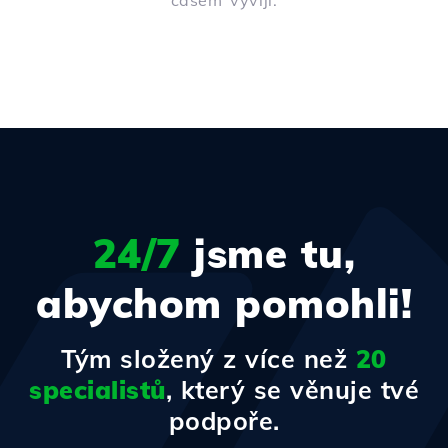
časem vyvíjí.
24/7
jsme tu,
abychom pomohli!
Tým složený z více než
20
specialistů
, který se věnuje tvé
podpoře.