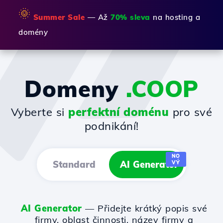
🌞
Summer Sale
— Až
70% sleva
na hosting a
domény
Domeny
.COOP
Vyberte si
perfektní doménu
pro své
podnikání!
NO
Standard
AI Generator
VÝ
AI Generator
— Přidejte krátký popis své
firmy, oblast činnosti, název firmy a