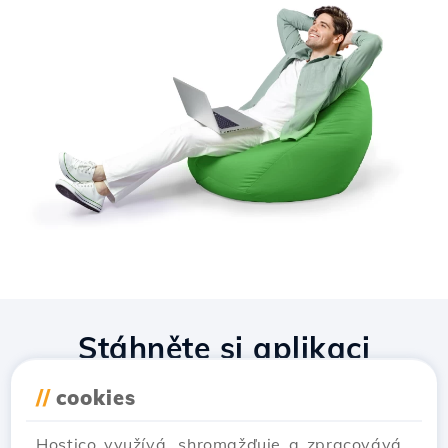
Stáhněte si aplikaci
Hostico
//
cookies
Hostico využívá, shromažďuje a zpracovává