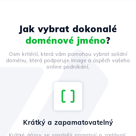
Jak vybrat dokonalé
doménové jméno
?
Osm kritérií, která vám pomohou vybrat solidní
doménu, která podporuje image a úspěch vašeho
online podnikání.
Krátký a zapamatovatelný
Krátké názvy se snadněji pamatují a zadávají,