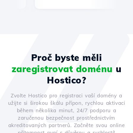
Proč byste měli
zaregistrovat doménu
u
Hostico?
Zvolte Hostico pro registraci vaší domény a
užijte si širokou škálu přípon, rychlou aktivaci
během několika minut, 24/7 podporu a
zaručenou bezpečnost prostřednictvím
akreditovaných partnerů. Začněte svou online
přítomnost nyní s důvěrou a rychlostí!