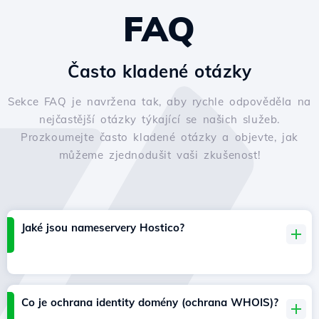
FAQ
Často kladené otázky
Sekce FAQ je navržena tak, aby rychle odpověděla na
nejčastější otázky týkající se našich služeb.
Prozkoumejte často kladené otázky a objevte, jak
můžeme zjednodušit vaši zkušenost!
Jaké jsou nameservery Hostico?
Co je ochrana identity domény (ochrana WHOIS)?