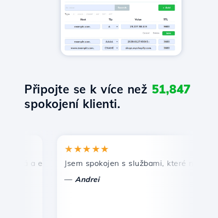
Připojte se k více než
51,847
spokojení klienti.
★★★★★
★
lá a efektivní technická podpora.
Jsem spokojen s službami, které nabízí Host
Gr
—
—
Andrei