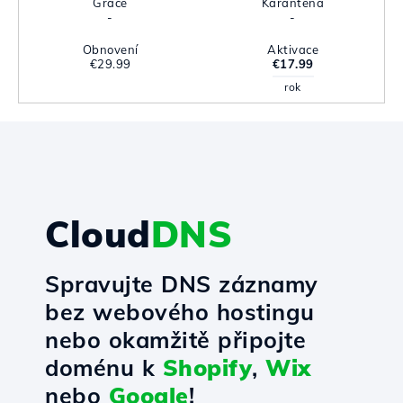
Grace
Karanténa
-
-
Obnovení
Aktivace
€29.99
€17.99
rok
Cloud
DNS
Spravujte DNS záznamy
bez webového hostingu
nebo okamžitě připojte
doménu k
Shopify
,
Wix
nebo
Google
!