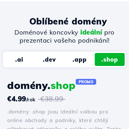
Oblíbené domény
Doménové koncovky
ideální
pro
prezentaci vašeho podnikání!
.ai
.dev
.app
.shop
domény.
shop
PROMO
€4.99
€38.99
/rok
.domény .shop jsou ideální volbou pro
online obchody a podniky, které chtějí
přitahovat zákazníky z celého světa. Tento