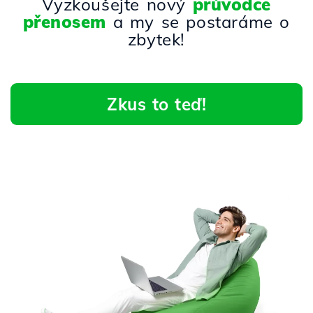
Vyzkoušejte nový
průvodce
přenosem
a my se postaráme o
zbytek!
Zkus to teď!