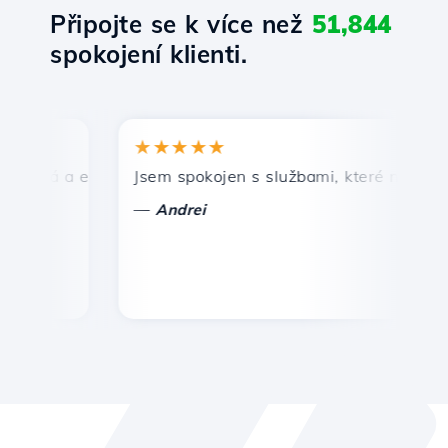
Připojte se k více než
51,844
spokojení klienti.
★★★★★
★
hlá a efektivní technická podpora.
Jsem spokojen s službami, které nabízí Host
Gr
—
—
Andrei