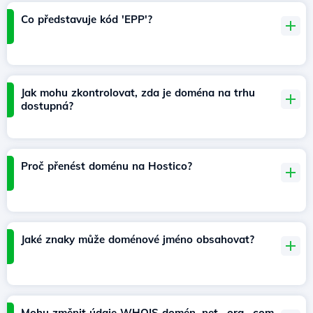
Co představuje kód 'EPP'?
Jak mohu zkontrolovat, zda je doména na trhu
dostupná?
Proč přenést doménu na Hostico?
Jaké znaky může doménové jméno obsahovat?
Mohu změnit údaje WHOIS domén .net, .org, .com