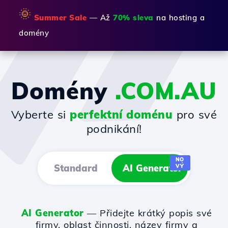
🌞
Summer Sale
— Až
70% sleva
na hosting a
domény
Domény
.COM.AU
Vyberte si
perfektní doménu
pro své
podnikání!
NO
Standard
AI Generator
VÝ
AI Generator
— Přidejte krátký popis své
firmy, oblast činnosti, název firmy a