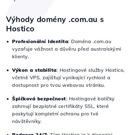
Výhody domény .com.au s
Hostico
Profesionální Identita
: Doména .com.au
vyzařuje vážnost a důvěru před australskými
klienty.
Výkon a stabilita
: Hostingové služby Hostico,
včetně VPS, zajišťují vynikající rychlost a
dostupnost pro tvou webovou stránku.
Špičková bezpečnost
: Hostingové balíčky
zahrnují bezplatné certifikáty SSL, které
poskytují kompletní ochranu pro tvé
návštěvníky.
Podpora 24/7
: Tým Hostico je k dispozici