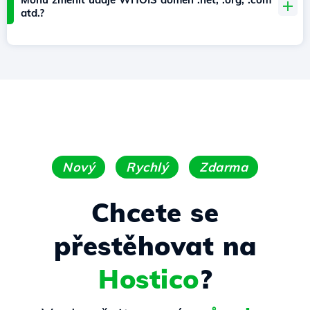
atd.?
Nový
Rychlý
Zdarma
Chcete se
přestěhovat na
Hostico
?