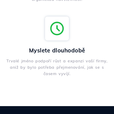
Myslete dlouhodobě
Trvalé jméno podpoří růst a expanzi vaší firmy,
aniž by bylo potřeba přejmenování, jak se s
časem vyvíjí.