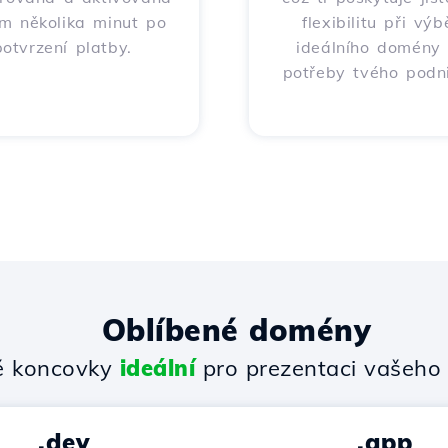
m několika minut po
flexibilitu při výb
potvrzení platby.
ideálního domény
potřeby tvého podni
Oblíbené domény
 koncovky
ideální
pro prezentaci vašeho 
.dev
.app