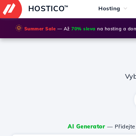
HOSTICO
™
Hosting
🌞
Summer Sale
— Až
70% sleva
na hosting a do
Vyb
AI Generator
— Přidejte 