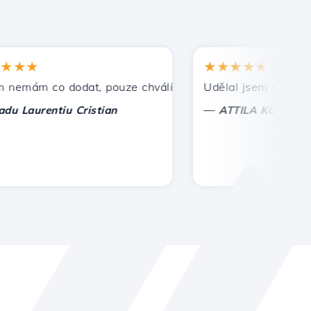
★
★★★★★
ám co dodat, pouze chválím. S zvláštní úctou, Cristian.
Udělal jsem správnou vol
—
aurentiu Cristian
ATTILA KOLES