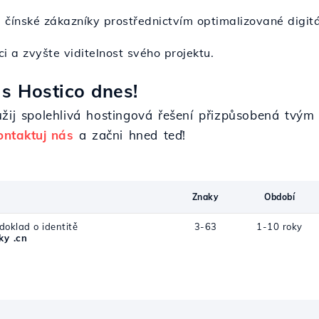
 čínské zákazníky prostřednictvím optimalizované digitá
ci a zvyšte viditelnost svého projektu.
s Hostico dnes!
užij spolehlivá hostingová řešení přizpůsobená tvý
ontaktuj nás
a začni hned teď!
Znaky
Období
/doklad o identitě
3-63
1-10 roky
y .cn