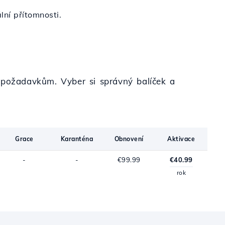
lní přítomnosti.
m požadavkům. Vyber si správný balíček a
Grace
Karanténa
Obnovení
Aktivace
-
-
€99.99
€40.99
rok