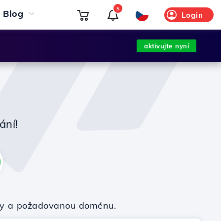
5
Blog
Login
aktivujte nyní
ání!
irmy a požadovanou doménu.