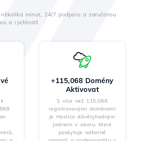
em několika minut, 24/7 podporu a zaručenou
u a rychlostí!
vé
+115,068 Domény
Aktivovat
 k
S více než 115,068
 588
registrovanými doménami
on
je Hostico důvěryhodným
m
jménem v oboru, které
nerů,
poskytuje odborné
totu a
znalosti a profesionalitu v