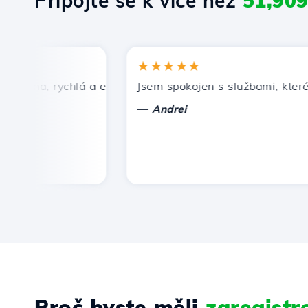
Připojte se k více než
51,90
★★★★★
ena, rychlá a efektivní technická podpora.
Jsem spokojen s službami, které nab
—
Andrei
Proč byste měli
zaregist