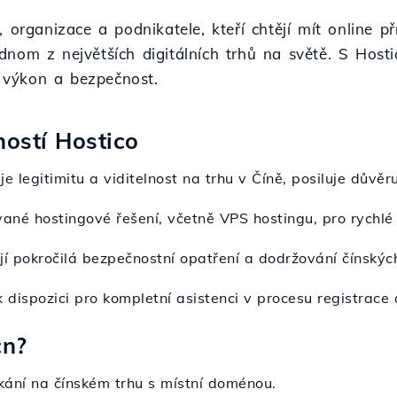
, organizace a podnikatele, kteří chtějí mít online
dnom z největších digitálních trhů na světě. S Host
ý výkon a bezpečnost.
ností Hostico
e legitimitu a viditelnost na trhu v Číně, posiluje důvěr
ované hostingové řešení, včetně VPS hostingu, pro rychlé
jí pokročilá bezpečnostní opatření a dodržování čínskýc
 dispozici pro kompletní asistenci v procesu registrace 
cn?
ikání na čínském trhu s místní doménou.