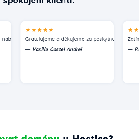
9
spokojení klienti.
★★★★★
★★★★
ízí Hostico. Doporučil jsem vás dalším známým.
Gratulujeme a děkujeme za poskytnutou podporu!
Zatím nem
—
—
Vasiliu Costel Andrei
Radu L
rovat doménu
u Hostico?