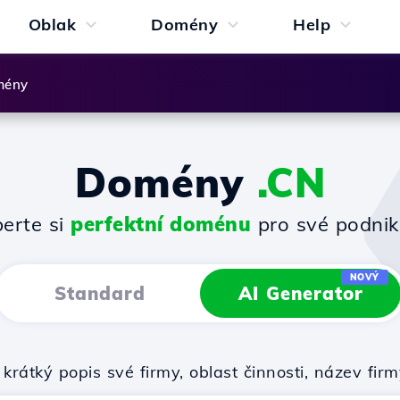
Oblak
Domény
Help
mény
Domény
.CN
erte si
perfektní doménu
pro své podnik
NOVÝ
Standard
AI Generator
krátký popis své firmy, oblast činnosti, název f