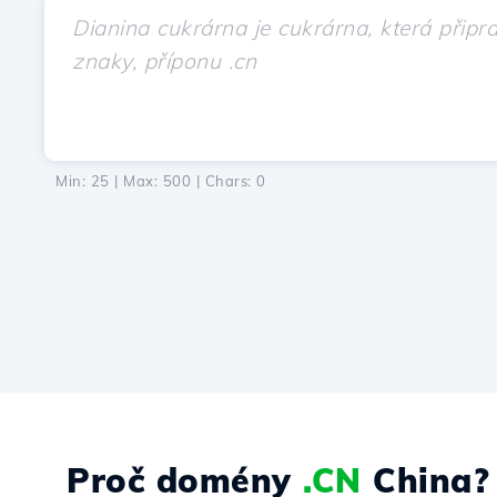
Min: 25 | Max: 500 | Chars:
0
Proč domény
.CN
China?