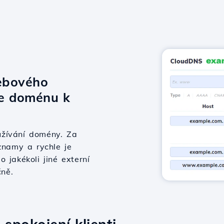
ebového
te doménu k
užívání domény. Za
znamy a rychle je
 jakékoli jiné externí
čně.