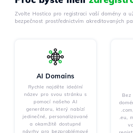
Zvolte Hostico pro registraci vaší domény a u
bezpečnost prostřednictvím akreditovaných par
AI Domains
Rychle najděte ideální
název pro svou stránku s
Bez 
pomocí našeho AI
domén
generátoru, který nabízí
.com,
jedinečné, personalizované
.eu, 
a okamžitě dostupné
v
návrhy pro bezproblémové
regis