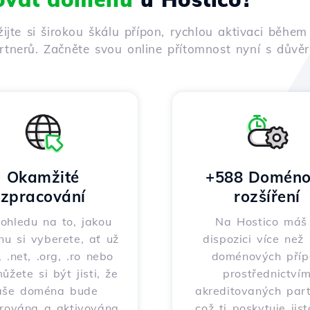
žijte si širokou škálu přípon, rychlou aktivaci běh
tnerů. Začněte svou online přítomnost nyní s důvěro
Okamžité
+588 Doméno
zpracování
rozšíření
ohledu na to, jakou
Na Hostico máš
u si vyberete, ať už
dispozici více než
 .net, .org, .ro nebo
doménových příp
můžete si být jisti, že
prostřednictví
aše doména bude
akreditovaných part
trována a aktivována
což ti poskytuje jis