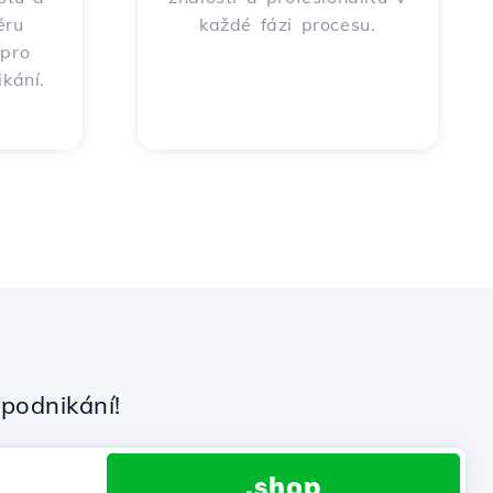
ěru
každé fázi procesu.
 pro
kání.
podnikání!
.shop