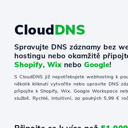
Cloud
DNS
Spravujte DNS záznamy bez w
hostingu nebo okamžitě připoj
Shopify
,
Wix
nebo
Google
!
S CloudDNS již nepotřebujete webhosting k po
několik kliknutí vytvoříte nebo upravíte DNS zá
připojíte k Shopify, Wix, Google Workspace nebo
službě. Rychlé, intuitivní, za pouhých 5,99 € ro