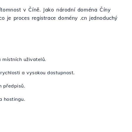
 přítomnost v Číně. Jako národní doména Číny
ico je proces registrace domény .cn jednoduchý
u místních uživatelů.
 rychlosti a vysokou dostupnost.
h předpisů.
a hostingu.