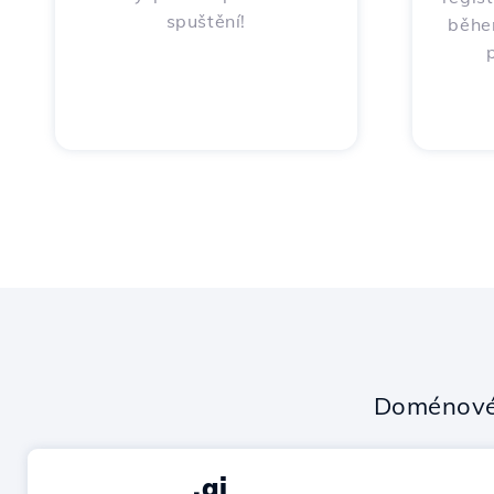
spuštění!
běhe
Doménové
.ai