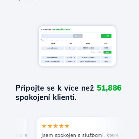
Připojte se k více než
51,886
spokojení klienti.
★★★★★
★
lá a efektivní technická podpora.
Jsem spokojen s službami, které nabízí Host
Gr