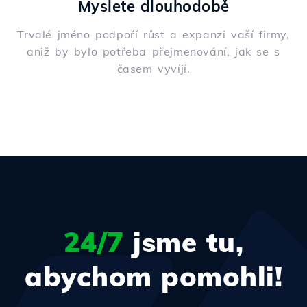
Myslete dlouhodobě
Trvalé jméno podpoří růst a expanzi vaší firmy,
aniž by bylo potřeba přejmenování, jak se s
časem vyvíjí.
24/7
jsme tu,
abychom pomohli!