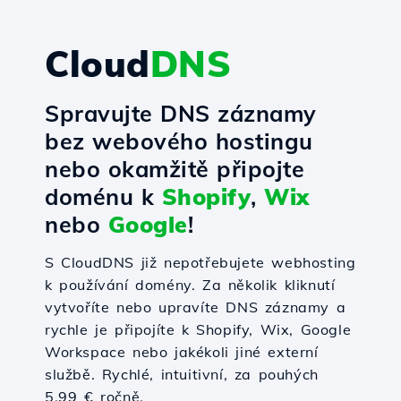
Cloud
DNS
Spravujte DNS záznamy
bez webového hostingu
nebo okamžitě připojte
doménu k
Shopify
,
Wix
nebo
Google
!
S CloudDNS již nepotřebujete webhosting
k používání domény. Za několik kliknutí
vytvoříte nebo upravíte DNS záznamy a
rychle je připojíte k Shopify, Wix, Google
Workspace nebo jakékoli jiné externí
službě. Rychlé, intuitivní, za pouhých
5,99 € ročně.