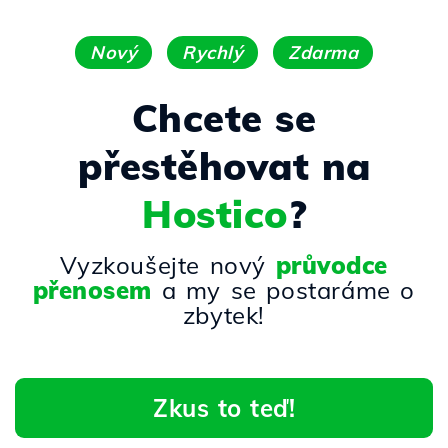
Nový
Rychlý
Zdarma
Chcete se
přestěhovat na
Hostico
?
Vyzkoušejte nový
průvodce
přenosem
a my se postaráme o
zbytek!
Zkus to teď!