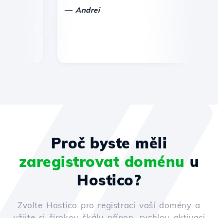
—
—
Andrei
Proč byste měli
zaregistrovat doménu
u
Hostico?
Zvolte Hostico pro registraci vaší domény a
užijte si širokou škálu přípon, rychlou aktivaci