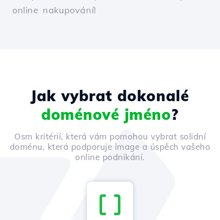
online nakupování!
Jak vybrat dokonalé
doménové jméno
?
Osm kritérií, která vám pomohou vybrat solidní
doménu, která podporuje image a úspěch vašeho
online podnikání.