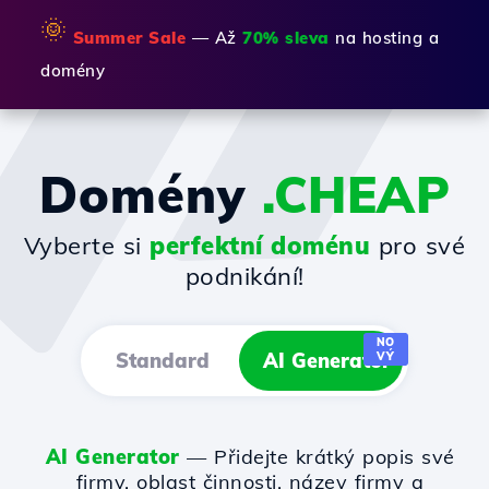
🌞
Summer Sale
— Až
70% sleva
na hosting a
domény
Domény
.CHEAP
Vyberte si
perfektní doménu
pro své
podnikání!
NO
Standard
AI Generator
VÝ
AI Generator
— Přidejte krátký popis své
firmy, oblast činnosti, název firmy a