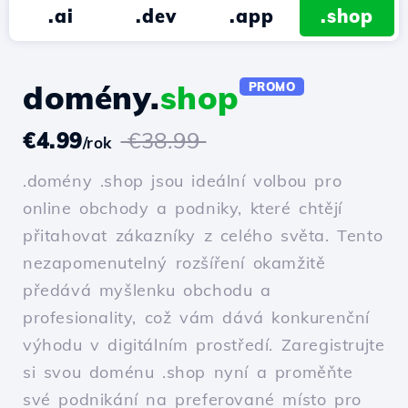
.ai
.dev
.app
.shop
domény.
shop
PROMO
€4.99
€38.99
/rok
.domény .shop jsou ideální volbou pro
online obchody a podniky, které chtějí
přitahovat zákazníky z celého světa. Tento
nezapomenutelný rozšíření okamžitě
předává myšlenku obchodu a
profesionality, což vám dává konkurenční
výhodu v digitálním prostředí. Zaregistrujte
si svou doménu .shop nyní a proměňte
své podnikání na preferované místo pro