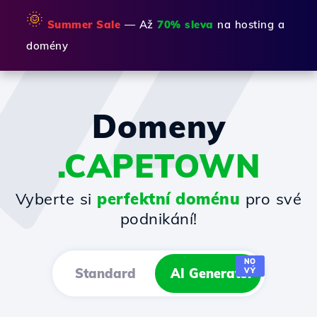
🌞
Summer Sale
— Až
70% sleva
na hosting a
domény
Domeny
.CAPETOWN
Vyberte si
perfektní doménu
pro své
podnikání!
NO
Standard
AI Generator
VÝ