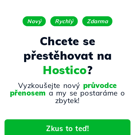
Nový
Rychlý
Zdarma
Chcete se
přestěhovat na
Hostico
?
Vyzkoušejte nový
průvodce
přenosem
a my se postaráme o
zbytek!
Zkus to teď!