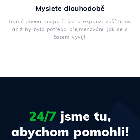
Myslete dlouhodobě
Trvalé jméno podpoří růst a expanzi vaší firmy,
aniž by bylo potřeba přejmenování, jak se s
časem vyvíjí.
24/7
jsme tu,
abychom pomohli!