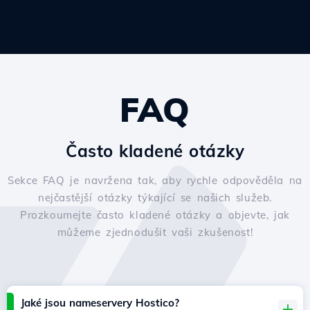
FAQ
Často kladené otázky
Sekce FAQ je navržena tak, aby rychle odpověděla na
nejčastější otázky týkající se našich služeb.
Prozkoumejte často kladené otázky a objevte, jak
můžeme zjednodušit vaši zkušenost!
Jaké jsou nameservery Hostico?