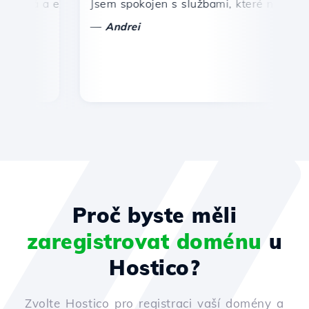
lá a efektivní technická podpora.
Jsem spokojen s službami, které nabízí Host
Gra
—
—
Andrei
Proč byste měli
zaregistrovat doménu
u
Hostico?
Zvolte Hostico pro registraci vaší domény a