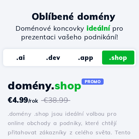
Oblíbené domény
Doménové koncovky
ideální
pro
prezentaci vašeho podnikání!
.ai
.dev
.app
.shop
domény.
shop
PROMO
€4.99
€38.99
/rok
.domény .shop jsou ideální volbou pro
online obchody a podniky, které chtějí
přitahovat zákazníky z celého světa. Tento