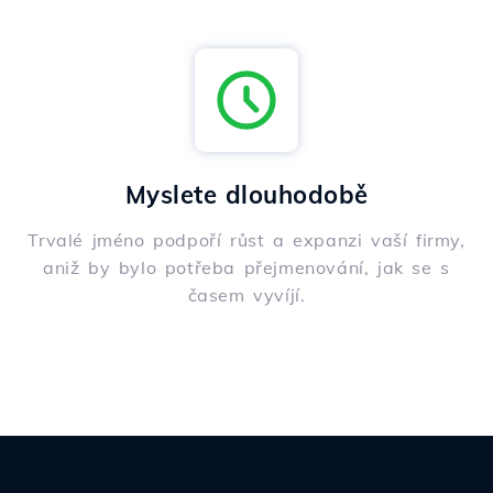
Myslete dlouhodobě
Trvalé jméno podpoří růst a expanzi vaší firmy,
aniž by bylo potřeba přejmenování, jak se s
časem vyvíjí.