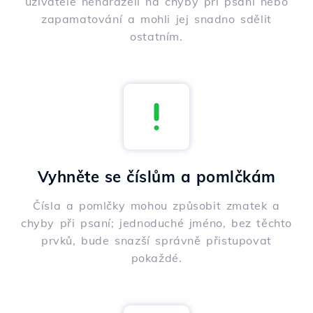
uživatelé nenaráželi na chyby při psaní nebo
zapamatování a mohli jej snadno sdělit
ostatním.
Vyhněte se číslům a pomlčkám
Čísla a pomlčky mohou způsobit zmatek a
chyby při psaní; jednoduché jméno, bez těchto
prvků, bude snazší správně přistupovat
pokaždé.