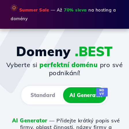
🌞
Summer Sale
— Až
70% sleva
na hosting a
domény
Domeny
.BEST
Vyberte si
perfektní doménu
pro své
podnikání!
NO
Standard
AI Generator
VÝ
AI Generator
— Přidejte krátký popis své
firmy, oblast činnosti, název firmy a