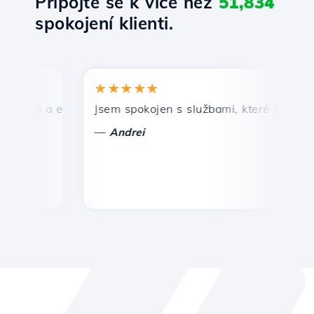
Připojte se k více než
51,834
spokojení klienti.
★★★★★
★
hlá a efektivní technická podpora.
Jsem spokojen s službami, které nabízí Host
Gr
—
Andrei