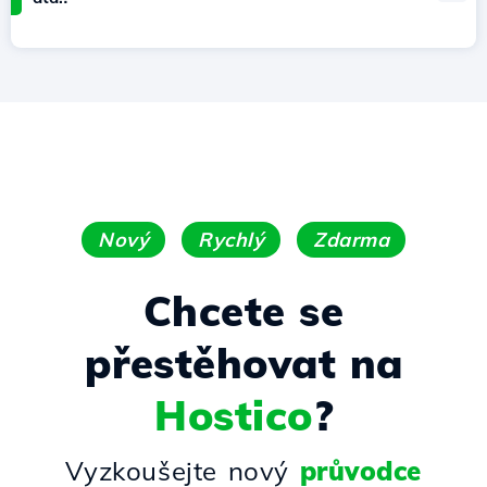
Nový
Rychlý
Zdarma
Chcete se
přestěhovat na
Hostico
?
Vyzkoušejte nový
průvodce