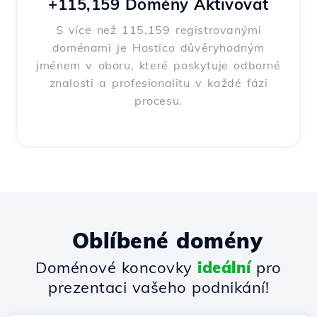
+115,159 Domény Aktivovat
S více než 115,159 registrovanými
doménami je Hostico důvěryhodným
jménem v oboru, které poskytuje odborné
znalosti a profesionalitu v každé fázi
procesu.
Oblíbené domény
Doménové koncovky
ideální
pro
prezentaci vašeho podnikání!