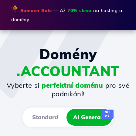
🌞
Summer Sale
— Až
70% sleva
na hosting a
domény
Domény
.ACCOUNTANT
Vyberte si
perfektní doménu
pro své
podnikání!
NO
Standard
AI Generator
VÝ