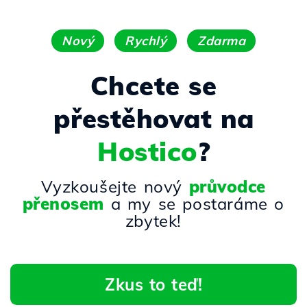
Nový
Rychlý
Zdarma
Chcete se
přestěhovat na
Hostico
?
Vyzkoušejte nový
průvodce
přenosem
a my se postaráme o
zbytek!
Zkus to teď!