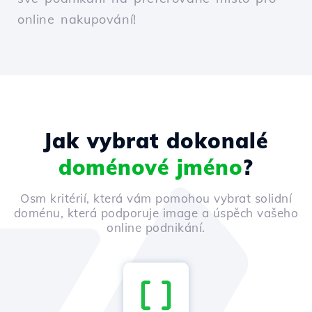
online nakupování!
Jak vybrat dokonalé
doménové jméno
?
Osm kritérií, která vám pomohou vybrat solidní
doménu, která podporuje image a úspěch vašeho
online podnikání.