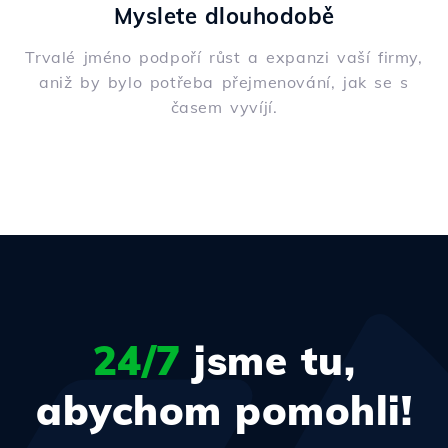
Myslete dlouhodobě
Trvalé jméno podpoří růst a expanzi vaší firmy,
aniž by bylo potřeba přejmenování, jak se s
časem vyvíjí.
24/7
jsme tu,
abychom pomohli!