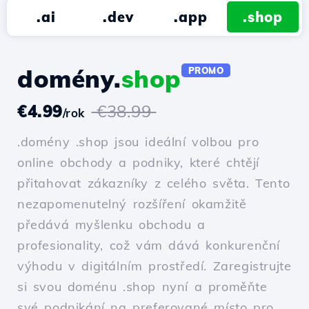
.ai
.dev
.app
.shop
domény.
shop
PROMO
€4.99
€38.99
/rok
.domény .shop jsou ideální volbou pro
online obchody a podniky, které chtějí
přitahovat zákazníky z celého světa. Tento
nezapomenutelný rozšíření okamžitě
předává myšlenku obchodu a
profesionality, což vám dává konkurenční
výhodu v digitálním prostředí. Zaregistrujte
si svou doménu .shop nyní a proměňte
své podnikání na preferované místo pro