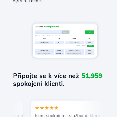
5,99 € ročně.
Připojte se k více než
51,959
spokojení klienti.
★★★★★
★
lá a efektivní technická podpora.
Jsem spokojen s službami, které nabízí Host
Gra