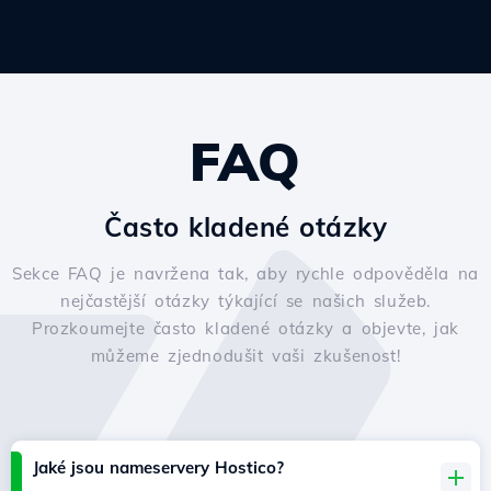
FAQ
Často kladené otázky
Sekce FAQ je navržena tak, aby rychle odpověděla na
nejčastější otázky týkající se našich služeb.
Prozkoumejte často kladené otázky a objevte, jak
můžeme zjednodušit vaši zkušenost!
Jaké jsou nameservery Hostico?