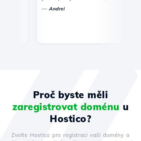
—
—
Andrei
Proč byste měli
zaregistrovat doménu
u
Hostico?
Zvolte Hostico pro registraci vaší domény a