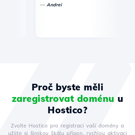
—
—
Andrei
Proč byste měli
zaregistrovat doménu
u
Hostico?
Zvolte Hostico pro registraci vaší domény a
užijte si širokou škálu přípon, rychlou aktivaci