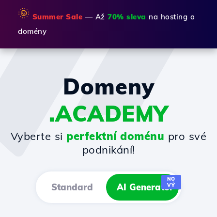
🌞
Summer Sale
— Až
70% sleva
na hosting a
domény
Domeny
.ACADEMY
Vyberte si
perfektní doménu
pro své
podnikání!
NO
Standard
AI Generator
VÝ