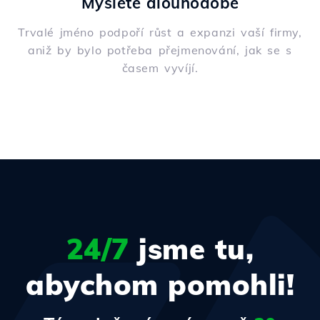
Myslete dlouhodobě
Trvalé jméno podpoří růst a expanzi vaší firmy,
aniž by bylo potřeba přejmenování, jak se s
časem vyvíjí.
24/7
jsme tu,
abychom pomohli!