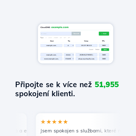
Připojte se k více než
51,955
spokojení klienti.
★★★★★
★
lá a efektivní technická podpora.
Jsem spokojen s službami, které nabízí Host
Gr