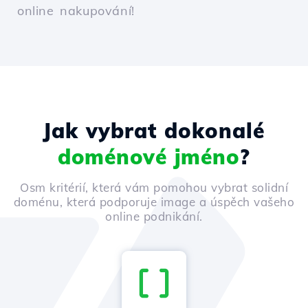
online nakupování!
Jak vybrat dokonalé
doménové jméno
?
Osm kritérií, která vám pomohou vybrat solidní
doménu, která podporuje image a úspěch vašeho
online podnikání.