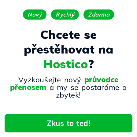
Nový
Rychlý
Zdarma
Chcete se
přestěhovat na
Hostico
?
Vyzkoušejte nový
průvodce
přenosem
a my se postaráme o
zbytek!
Zkus to teď!