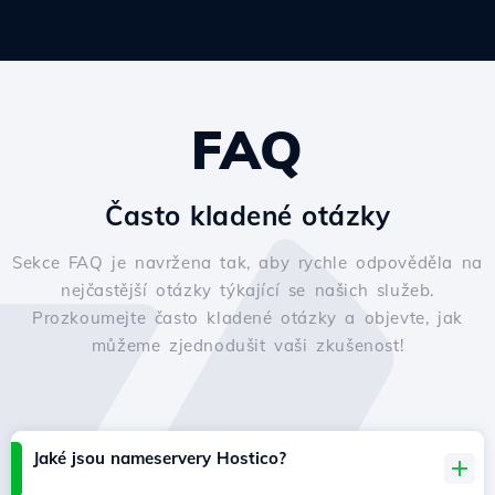
FAQ
Často kladené otázky
Sekce FAQ je navržena tak, aby rychle odpověděla na
nejčastější otázky týkající se našich služeb.
Prozkoumejte často kladené otázky a objevte, jak
můžeme zjednodušit vaši zkušenost!
Jaké jsou nameservery Hostico?