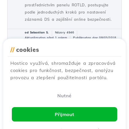
prostřednictvím panelu ROTLD, postupujte
podle jednoduchých kroků pro nastavení
záznamů DS a zajištění online bezpečnosti.
od Sebastian S.
Názory 4946
Aktualizováno před 1 rokem
Publikováno dne 08/03/2018
//
cookies
Konfigurace modulu Google
10
Hostico využívá, shromažďuje a zpracovává
PageSpeed
cookies pro funkčnost, bezpečnost, analýzu
Návody /
Dev
provozu a zlepšení použitelnosti portálu.
V tomto článku bude představen způsob, jak
selektivně aktivovat nebo deaktivovat filtry
PageSpeed související s dalšími možnostmi
Nutné
SEO.
od Alexandru J.
Názory 2730
Přijmout
Aktualizováno před 3 lety
Publikováno dne 04/06/2020