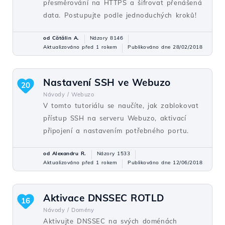
přesměrování na HTTPS a šifrovat přenášená
data. Postupujte podle jednoduchých kroků!
od Cătălin A.
Názory 8146
Aktualizováno před 1 rokem
Publikováno dne 28/02/2018
Nastavení SSH ve Webuzo
20
Návody /
Webuzo
V tomto tutoriálu se naučíte, jak zablokovat
přístup SSH na serveru Webuzo, aktivací
připojení a nastavením potřebného portu.
od Alexandru R.
Názory 1533
Aktualizováno před 1 rokem
Publikováno dne 12/06/2018
Aktivace DNSSEC ROTLD
16
Návody /
Domény
Aktivujte DNSSEC na svých doménách