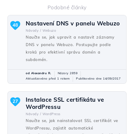
Podobné články
Nastavení DNS v panelu Webuzo
48
Návody /
Webuzo
Naučte se, jak upravit a nastavit záznamy
DNS v panelu Webuzo. Postupujte podle
kroků pro efektivní správu domén a
subdomén.
od Alexandru R.
Názory 2859
Aktualizováno před 1 rokem
Publikováno dne 14/09/2017
Instalace SSL certifikátu ve
27
WordPressu
Návody /
WordPress
Naučte se, jak nainstalovat SSL certifikát ve
WordPressu, zajistit automatické