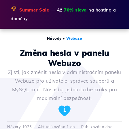
🌞
Summer Sale
— Až
70% sleva
na hosting a
domény
Návody
•
Webuzo
Změna hesla v panelu
Webuzo
Zjisti, jak změnit hesla v administračním panelu
Webuzo pro uživatele, správce souborů a
MySQL root. Následuj jednoduché kroky pro
maximální bezpečnost.
1
Názory 1025
Aktualizováno 1 an
Publikováno dne