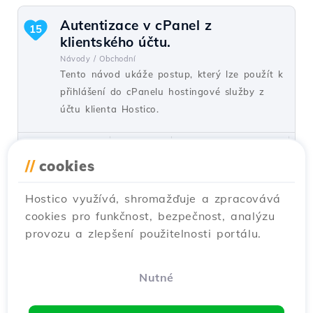
Autentizace v cPanel z
15
klientského účtu.
Návody /
Obchodní
Tento návod ukáže postup, který lze použít k
přihlášení do cPanelu hostingové služby z
účtu klienta Hostico.
od Mark D.
Názory 6493
Aktualizováno před 1 rokem
Publikováno dne 05/06/2018
//
cookies
Hostico využívá, shromažďuje a zpracovává
Správa ModSecurity v cPanel
10
cookies pro funkčnost, bezpečnost, analýzu
Návody /
cPanel
provozu a zlepšení použitelnosti portálu.
Zjistěte, jak aktivovat a deaktivovat firewall
ModSecurity v cPanel, abyste chránili svou
webovou stránku před běžnými
Nutné
zranitelnostmi.