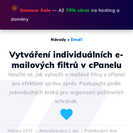
🌞
Summer Sale
— Až
70% sleva
na hosting a
domény
Návody
•
Email
Vytváření individuálních e-
mailových filtrů v cPanelu
Naučte se, jak vytvořit e-mailové filtry v cPanel
pro efektivní správu zpráv. Postupujte podle
jednoduchých kroků pro organizaci poštovních
schránek.
Názory 1372
Aktualizováno 2 ani
Publikováno dne