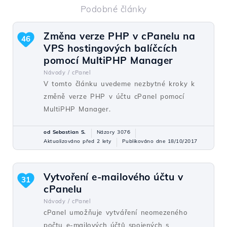
Podobné články
Změna verze PHP v cPanelu na
46
VPS hostingových balíčcích
pomocí MultiPHP Manager
Návody /
cPanel
V tomto článku uvedeme nezbytné kroky k
změně verze PHP v účtu cPanel pomocí
MultiPHP Manager.
od Sebastian S.
Názory 3076
Aktualizováno před 2 lety
Publikováno dne 18/10/2017
Vytvoření e-mailového účtu v
31
cPanelu
Návody /
cPanel
cPanel umožňuje vytváření neomezeného
počtu e-mailových účtů spojených s