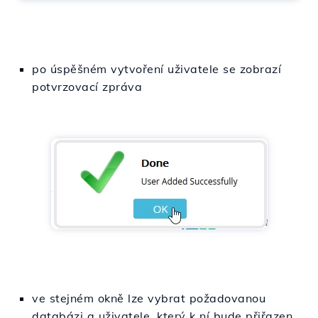
po úspěšném vytvoření uživatele se zobrazí
potvrzovací zpráva
ve stejném okně lze vybrat požadovanou
databázi a uživatele, který k ní bude přiřazen,