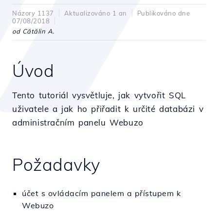
Názory 1137
Aktualizováno 1 an
Publikováno dne
07/08/2018
od Cătălin A.
Úvod
Tento tutoriál vysvětluje, jak vytvořit SQL
uživatele a jak ho přiřadit k určité databázi v
administračním panelu Webuzo
Požadavky
účet s ovládacím panelem a přístupem k
Webuzo