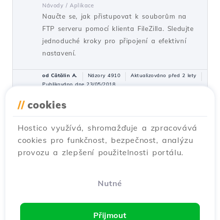
Návody /
Aplikace
Naučte se, jak přistupovat k souborům na
FTP serveru pomocí klienta FileZilla. Sledujte
jednoduché kroky pro připojení a efektivní
nastavení.
od Cătălin A.
Názory 4910
Aktualizováno před 2 lety
Publikováno dne 23/05/2018
//
cookies
Instalace SSL certifikátu v panelu
6
Hostico využívá, shromažďuje a zpracovává
Webuzo
cookies pro funkčnost, bezpečnost, analýzu
Návody /
Webuzo
provozu a zlepšení použitelnosti portálu.
Naučte se, jak nainstalovat SSL certifikát v
rozhraní Webuzo, krok za krokem. Postupujte
podle našich pokynů pro rychlou a efektivní
Nutné
instalaci.
od Alexandru J.
Názory 1527
Přijmout