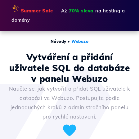
🌞
Summer Sale
— Až
70% sleva
na hosting a
domény
Návody
•
Webuzo
Vytváření a přidání
uživatele SQL do databáze
v panelu Webuzo
Naučte se, jak vytvořit a přidat SQL uživatele k
databázi ve Webuzo. Postupujte podle
jednoduchých kroků z administračního panelu
pro rychlé nastavení.