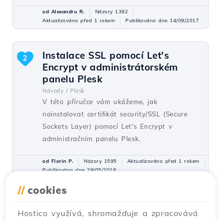
od Alexandru R.
Názory 1392
Aktualizováno před 1 rokem
Publikováno dne 14/09/2017
Instalace SSL pomocí Let's
2
Encrypt v administrátorském
panelu Plesk
Návody /
Plesk
V této příručce vám ukážeme, jak
nainstalovat certifikát security/SSL (Secure
Sockets Layer) pomocí Let's Encrypt v
administračním panelu Plesk.
od Florin P.
Názory 1595
Aktualizováno před 1 rokem
Publikováno dne 29/05/2019
//
cookies
Přesměrování webu z HTTP na
1
Hostico využívá, shromažďuje a zpracovává
zabezpečenou verzi HTTPS z