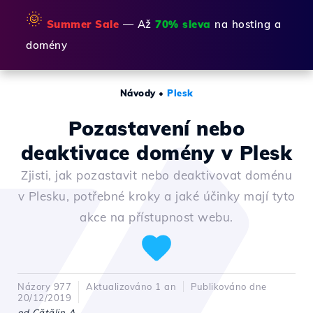
🌞
Summer Sale
— Až
70% sleva
na hosting a
domény
Návody
•
Plesk
Pozastavení nebo
deaktivace domény v Plesk
Zjisti, jak pozastavit nebo deaktivovat doménu
v Plesku, potřebné kroky a jaké účinky mají tyto
akce na přístupnost webu.
Názory 977
Aktualizováno 1 an
Publikováno dne
20/12/2019
od Cătălin A.