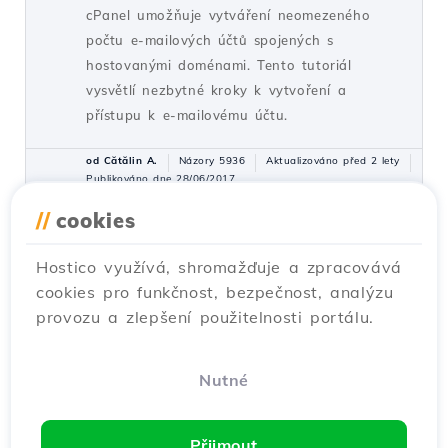
cPanel umožňuje vytváření neomezeného
počtu e-mailových účtů spojených s
hostovanými doménami. Tento tutoriál
vysvětlí nezbytné kroky k vytvoření a
přístupu k e-mailovému účtu.
od Cătălin A.
Názory 5936
Aktualizováno před 2 lety
Publikováno dne 28/06/2017
//
cookies
Přidání sekundárního kontaktu
27
Hostico využívá, shromažďuje a zpracovává
(subkontaktu)
cookies pro funkčnost, bezpečnost, analýzu
Návody /
Obchodní
provozu a zlepšení použitelnosti portálu.
Přidejte sekundární kontakt do účtu
zákazníka Hostico podle jednoduchých kroků.
Ujistěte se, že máte existující účet a aktivujte
Nutné
potřebná práva.
od Mark D.
Názory 3165
Aktualizováno před 2 lety
Přijmout