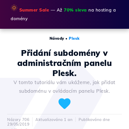
🌞
Summer Sale
— Až
70% sleva
na hosting a
domény
Návody
•
Plesk
Přidání subdomény v
administračním panelu
Plesk.
V tomto tutoriálu vám ukážeme, jak přidat
subdoménu v ovládacím panelu Plesk.
Názory 706
Aktualizováno 1 an
Publikováno dne
29/05/2019