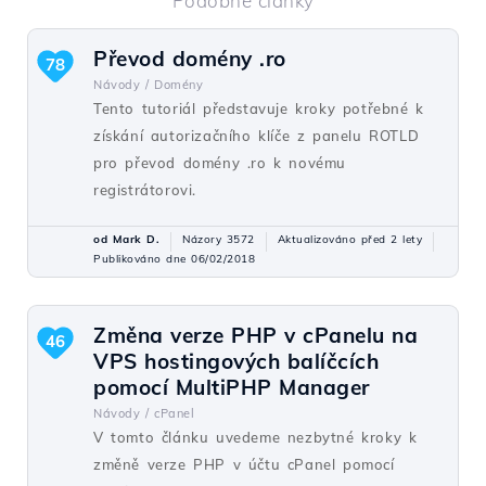
Podobné články
Převod domény .ro
78
Návody /
Domény
Tento tutoriál představuje kroky potřebné k
získání autorizačního klíče z panelu ROTLD
pro převod domény .ro k novému
registrátorovi.
od Mark D.
Názory 3572
Aktualizováno před 2 lety
Publikováno dne 06/02/2018
Změna verze PHP v cPanelu na
46
VPS hostingových balíčcích
pomocí MultiPHP Manager
Návody /
cPanel
V tomto článku uvedeme nezbytné kroky k
změně verze PHP v účtu cPanel pomocí