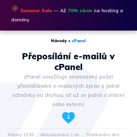
🌞
Summer Sale
— Až
70% sleva
na hosting a
domény
Návody
•
cPanel
Přeposílání e-mailů v
cPanel
cPanel umožňuje neomezený počet
přesměrování e-mailových zpráv z jedné
schránky na druhou, ať už se jedná o interní
nebo externí.
1
Názory 1339
Aktualizováno 1 an
Publikováno dne