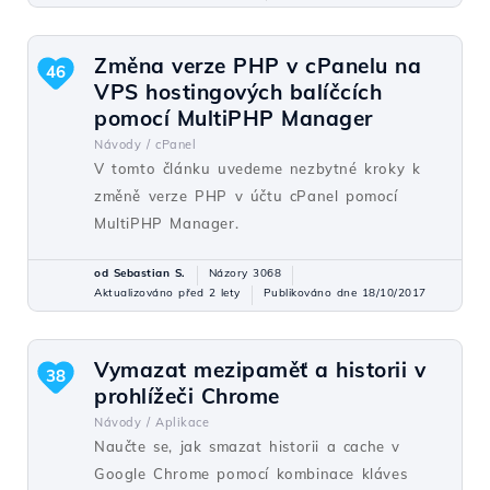
Změna verze PHP v cPanelu na
46
VPS hostingových balíčcích
pomocí MultiPHP Manager
Návody /
cPanel
V tomto článku uvedeme nezbytné kroky k
změně verze PHP v účtu cPanel pomocí
MultiPHP Manager.
od Sebastian S.
Názory 3068
Aktualizováno před 2 lety
Publikováno dne 18/10/2017
Vymazat mezipaměť a historii v
38
prohlížeči Chrome
Návody /
Aplikace
Naučte se, jak smazat historii a cache v
Google Chrome pomocí kombinace kláves