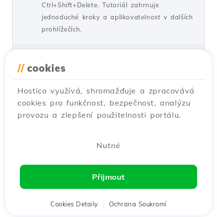
Ctrl+Shift+Delete. Tutoriál zahrnuje
jednoduché kroky a aplikovatelnost v dalších
prohlížečích.
od Florin P.
Názory 7003
Aktualizováno před 5 lety
Publikováno dne 08/01/2018
//
cookies
Hostico využívá, shromažďuje a zpracovává
Odblokování IP adresy na
32
cookies pro funkčnost, bezpečnost, analýzu
serverech Hostico
provozu a zlepšení použitelnosti portálu.
Návody /
Dev
V tomto tutoriálu budou představeny
nezbytné kroky k odblokování IP adresy
Nutné
uvedené v firewallu na serverech Hostico.
od Mark D.
Názory 1546
Aktualizováno před 1 rokem
Přijmout
Publikováno dne 05/10/2020
Cookies Detaily
Ochrana Soukromí