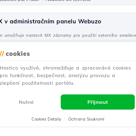
X v administračním panelu Webuzo
 umožňuje nastavit MX záznamy pro použití externího emailovéh
Aktualizováno před 1 rokem
Publikováno dne 17/08/2017
//
cookies
Hostico využívá, shromažďuje a zpracovává cookies
P a konfigurování směrnic PHP v panelu Plesk
pro funkčnost, bezpečnost, analýzu provozu a
zlepšení použitelnosti portálu.
igurujte direktivy v Plesk: změňte display_errors, max_input_ti
Nutné
Přijmout
ktualizováno před 1 rokem
Publikováno dne 19/12/2019
Cookies Detaily
Ochrana Soukromí