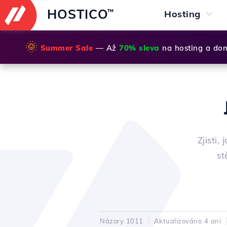
HOSTICO
™
Hosting
🌞
Summer Sale
— Až
70% sleva
na hosting a do
Zjisti,
st
Názory 1011
Aktualizováno 4 ani