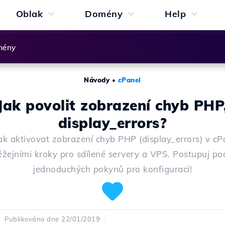
Oblak
Domény
Help
mény
Návody
•
cPanel
Jak povolit zobrazení chyb PHP
display_errors?
 jak aktivovat zobrazení chyb PHP (display_errors) v cP
ěžejními kroky pro sdílené servery a VPS. Postupuj po
jednoduchých pokynů pro konfiguraci!
Publikováno dne 22/01/2019