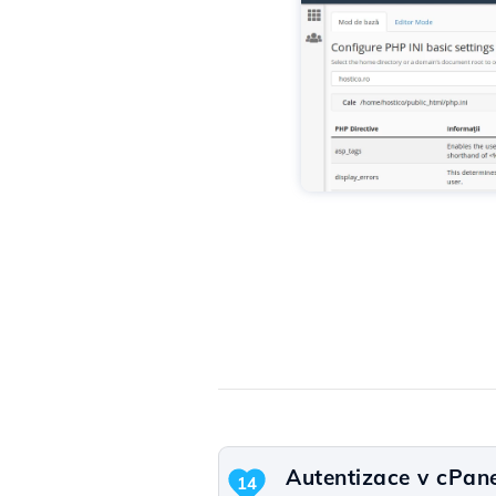
Autentizace v cPane
14