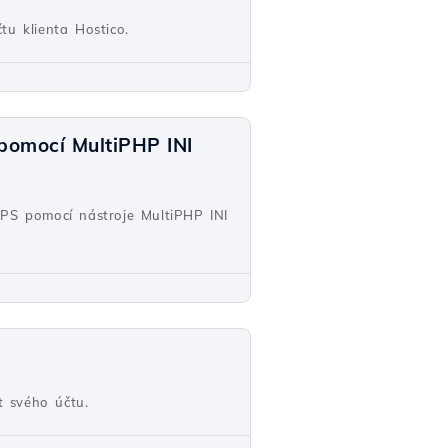
tu klienta Hostico.
 pomocí MultiPHP INI
VPS pomocí nástroje MultiPHP INI
t svého účtu.