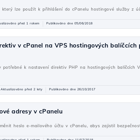
který lze použít k přihlášení do cPanelu hostingové služby z úč
ualizováno před 1 rokem
Publikováno dne 05/06/2018
rektiv v cPanel na VPS hostingových balíčcích
y potřebné k nastavení direktiv PHP na hostingových balíčcích 
Aktualizováno před 2 lety
Publikováno dne 26/10/2017
ové adresy v cPanelu
změnit heslo e-mailového účtu v cPanelu, abys zajistil bezpečnos
ualizováno před 1 rokem
Publikováno dne 11/07/2018