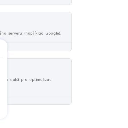
o serveru (například Google).
me a další pro optimalizaci