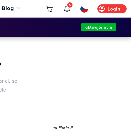
5
Blog
Login
aktivujte nyní
,
anel, se
dle
od Florin P.