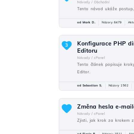
Návody /
Obchodní
Tento návod ukáže postup, 
od Mark D.
Názory 6479
Akt
Konfigurace PHP di
3
Editoru
Návody /
cPanel
Tento článek popisuje krok
Editor.
od Sebastian S.
Názory 1562
Změna hesla e-mail
Návody /
cPanel
Zjisti, jak krok za krokem 
od Florin P.
Názory 1511
Akt