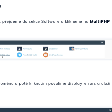
u
l, přejdeme do sekce Software a klikneme na
MultiPHP I
oménu a poté kliknutím povolíme display_errors a ulož