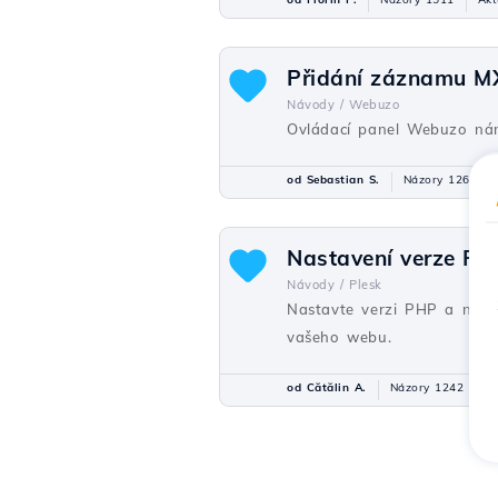
Přidání záznamu M
Návody /
Webuzo
Ovládací panel Webuzo nám
od Sebastian S.
Názory 1267
Nastavení verze PH
Návody /
Plesk
Nastavte verzi PHP a nakonf
vašeho webu.
od Cătălin A.
Názory 1242
A