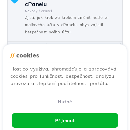
cPanelu
Návody /
cPanel
Zjisti, jak krok za krokem změnit heslo e-
mailového účtu v cPanelu, abys zajistil
bezpečnost svého účtu.
od Florin P.
Názory 1520
Aktualizováno před 1 rokem
Publikováno dne 11/07/2018
//
cookies
Hostico využívá, shromažďuje a zpracovává
Vytvoření a přidání uživatele do
cookies pro funkčnost, bezpečnost, analýzu
databáze PostgreSQL.
provozu a zlepšení použitelnosti portálu.
Návody /
Dev
V tomto článku se naučíte, jak vytvořit
databázi PostgreSQL a jak do této databáze
Nutné
přidat uživatele.
od Cătălin A.
Názory 1086
Aktualizováno před 2 lety
Přijmout
Publikováno dne 16/07/2021