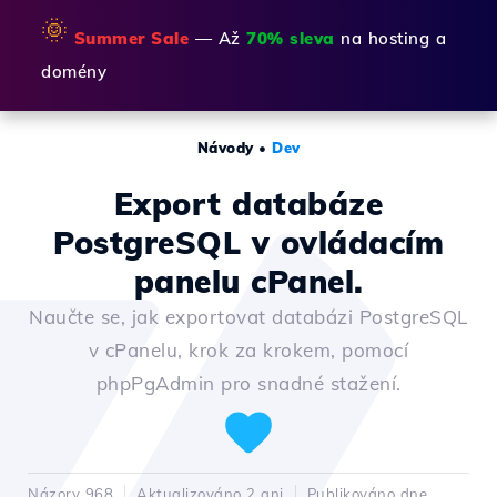
🌞
Summer Sale
— Až
70% sleva
na hosting a
domény
Návody
•
Dev
Export databáze
PostgreSQL v ovládacím
panelu cPanel.
Naučte se, jak exportovat databázi PostgreSQL
v cPanelu, krok za krokem, pomocí
phpPgAdmin pro snadné stažení.
Názory 968
Aktualizováno 2 ani
Publikováno dne