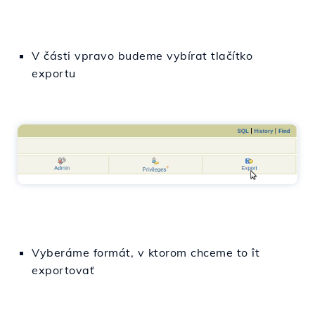
V
části
vpravo
budeme
vybírat
tlačítko
exportu
Vyberáme
formát, v ktorom chceme
to
ît
exportovať