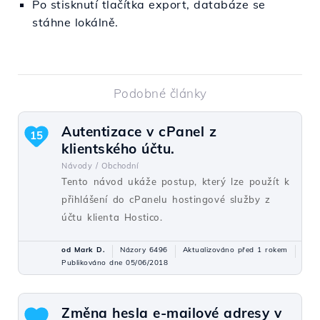
Po
stisknutí
tlačítka
export
,
databáze
se
stáhne
lokálně
.
Podobné články
Autentizace v cPanel z
15
klientského účtu.
Návody /
Obchodní
Tento návod ukáže postup, který lze použít k
přihlášení do cPanelu hostingové služby z
účtu klienta Hostico.
od Mark D.
Názory 6496
Aktualizováno před 1 rokem
Publikováno dne 05/06/2018
Změna hesla e-mailové adresy v