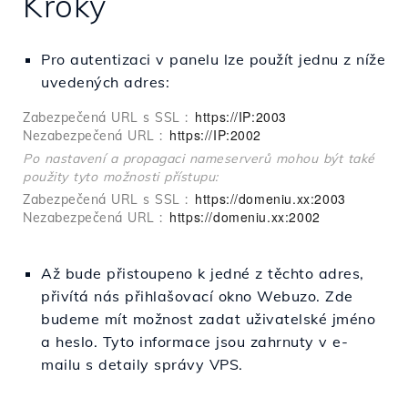
Kroky
Pro autentizaci v panelu lze použít jednu z níže
uvedených adres:
https://IP:2003
Zabezpečená URL s SSL :
https://IP:2002
Nezabezpečená URL :
Po nastavení a propagaci nameserverů mohou být také
použity tyto možnosti přístupu:
https://domeniu.xx:2003
Zabezpečená URL s SSL :
https://domeniu.xx:2002
Nezabezpečená URL :
Až bude přistoupeno k jedné z těchto adres,
přivítá nás přihlašovací okno Webuzo. Zde
budeme mít možnost zadat uživatelské jméno
a heslo. Tyto informace jsou zahrnuty v e-
mailu s detaily správy VPS.