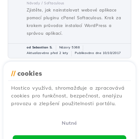
Návody /
Softaculous
Zjistěte, jak nainstalovat webové aplikace
pomocí pluginu cPanel Softaculous. Krok za
krokem průvodce instalací WordPress a
správou aplikací.
od Sebastian S.
Názory 5368
Aktualizováno před 2 lety
Publikováno dne 10/10/2017
//
cookies
Vytváření a nastavování
12
vlastních nameserverů v panelu
Hostico využívá, shromažďuje a zpracovává
ROTLD
cookies pro funkčnost, bezpečnost, analýzu
Návody /
Domény
provozu a zlepšení použitelnosti portálu.
Tento článek popisuje nezbytné kroky pro
vytvoření vlastních nameserverů a metodu
pro nastavení nebo aktualizaci těchto
Nutné
nameserverů na doméně.