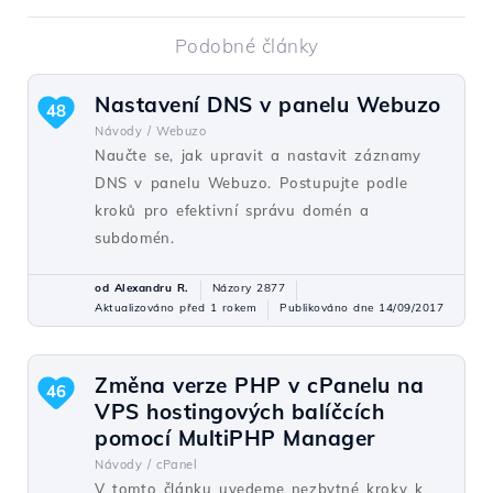
Podobné články
Nastavení DNS v panelu Webuzo
48
Návody /
Webuzo
Naučte se, jak upravit a nastavit záznamy
DNS v panelu Webuzo. Postupujte podle
kroků pro efektivní správu domén a
subdomén.
od Alexandru R.
Názory 2877
Aktualizováno před 1 rokem
Publikováno dne 14/09/2017
Změna verze PHP v cPanelu na
46
VPS hostingových balíčcích
pomocí MultiPHP Manager
Návody /
cPanel
V tomto článku uvedeme nezbytné kroky k