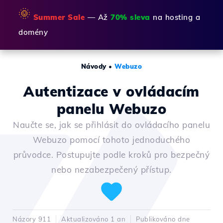
🌞
Summer Sale
— Až
70% sleva
na hosting a
domény
Návody
•
Webuzo
Autentizace v ovládacím
panelu Webuzo
Naučte se, jak se přihlásit do ovládacího panelu
Webuzo pomocí tohoto jednoduchého
průvodce. Postupujte podle kroků pro bezpečný
nebo nezabezpečený přístup.
Názory 911
Aktualizováno 1 an
Publikováno dne