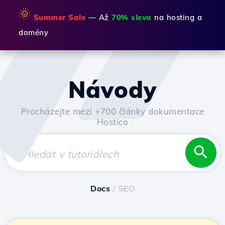
🌞
Summer Sale
— Až
70% sleva
na hosting a
domény
Návody
Procházejte mezi +700 články dokumentace
Hostico
Docs
/ SEO