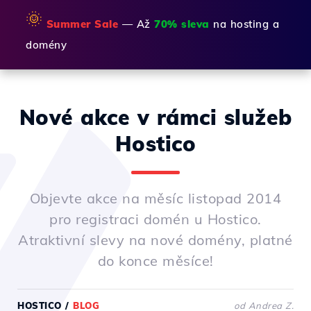
🌞
Summer Sale
— Až
70% sleva
na hosting a
domény
Nové akce v rámci služeb
Hostico
Objevte akce na měsíc listopad 2014
pro registraci domén u Hostico.
Atraktivní slevy na nové domény, platné
do konce měsíce!
HOSTICO
/
BLOG
od Andrea Z.