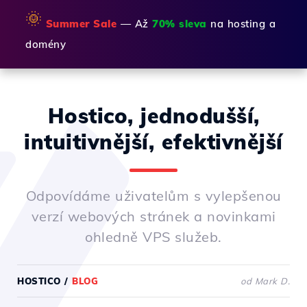
🌞
Summer Sale
— Až
70% sleva
na hosting a
domény
Hostico, jednodušší,
intuitivnější, efektivnější
Odpovídáme uživatelům s vylepšenou
verzí webových stránek a novinkami
ohledně VPS služeb.
HOSTICO
/
BLOG
od Mark D.